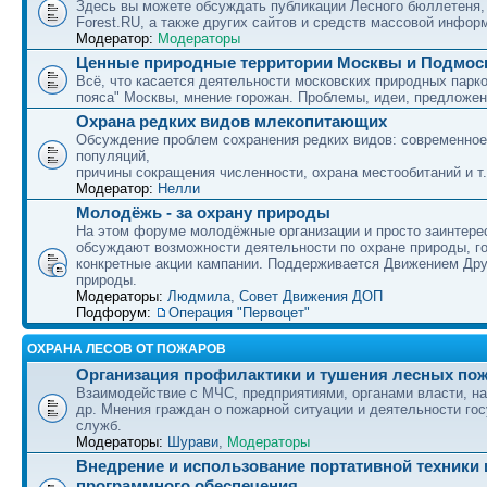
Здесь вы можете обсуждать публикации Лесного бюллетеня,
Forest.RU, а также других сайтов и средств массовой инфор
Модератор:
Модераторы
Ценные природные территории Москвы и Подмос
Всё, что касается деятельности московских природных парко
пояса" Москвы, мнение горожан. Проблемы, идеи, предложен
Охрана редких видов млекопитающих
Обсуждение проблем сохранения редких видов: современное
популяций,
причины сокращения численности, охрана местообитаний и т.
Модератор:
Нелли
Молодёжь - за охрану природы
На этом форуме молодёжные организации и просто заинтер
обсуждают возможности деятельности по охране природы, г
конкретные акции кампании. Поддерживается Движением Др
природы.
Модераторы:
Людмила
,
Совет Движения ДОП
Подфорум:
Операция "Первоцет"
ОХРАНА ЛЕСОВ ОТ ПОЖАРОВ
Организация профилактики и тушения лесных по
Взаимодействие с МЧС, предприятиями, органами власти, н
др. Мнения граждан о пожарной ситуации и деятельности го
служб.
Модераторы:
Шурави
,
Модераторы
Внедрение и использование портативной техники 
программного обеспечения