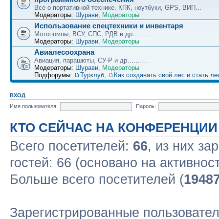
Все о портативной технике. КПК, ноутбуки, GPS, ВИП...
Модераторы:
Шурави
,
Модераторы
Использование спецтехники и инвентаря
Мотопомпы, ВСУ, СПС, РДВ и др……….
Модераторы:
Шурави
,
Модераторы
Авиалесоохрана
Авиация, парашюты, СУ-Р и др……….
Модераторы:
Шурави
,
Модераторы
Подфорумы:
Турклуб
,
Как создавать свой лес и стать л
ВХОД
Имя пользователя:
Пароль:
КТО СЕЙЧАС НА КОНФЕРЕНЦИИ
Всего посетителей:
66
, из них за
гостей: 66 (основано на активнос
Больше всего посетителей (
1948
Зарегистрированные пользовател