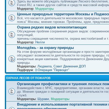
Здесь вы можете обсуждать публикации Лесного бюллетеня,
Forest.RU, а также других сайтов и средств массовой инфор
Модератор:
Модераторы
Ценные природные территории Москвы и Подмос
Всё, что касается деятельности московских природных парко
пояса" Москвы, мнение горожан. Проблемы, идеи, предложен
Охрана редких видов млекопитающих
Обсуждение проблем сохранения редких видов: современное
популяций,
причины сокращения численности, охрана местообитаний и т.
Модератор:
Нелли
Молодёжь - за охрану природы
На этом форуме молодёжные организации и просто заинтер
обсуждают возможности деятельности по охране природы, г
конкретные акции кампании. Поддерживается Движением Др
природы.
Модераторы:
Людмила
,
Совет Движения ДОП
Подфорум:
Операция "Первоцет"
ОХРАНА ЛЕСОВ ОТ ПОЖАРОВ
Организация профилактики и тушения лесных по
Взаимодействие с МЧС, предприятиями, органами власти, н
др. Мнения граждан о пожарной ситуации и деятельности го
служб.
Модераторы:
Шурави
,
Модераторы
Внедрение и использование портативной техники 
программного обеспечения