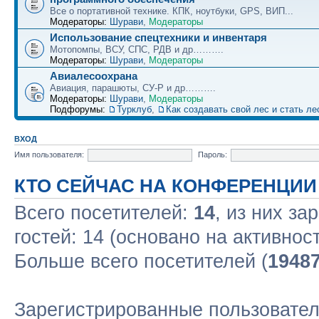
Все о портативной технике. КПК, ноутбуки, GPS, ВИП...
Модераторы:
Шурави
,
Модераторы
Использование спецтехники и инвентаря
Мотопомпы, ВСУ, СПС, РДВ и др……….
Модераторы:
Шурави
,
Модераторы
Авиалесоохрана
Авиация, парашюты, СУ-Р и др……….
Модераторы:
Шурави
,
Модераторы
Подфорумы:
Турклуб
,
Как создавать свой лес и стать л
ВХОД
Имя пользователя:
Пароль:
КТО СЕЙЧАС НА КОНФЕРЕНЦИИ
Всего посетителей:
14
, из них за
гостей: 14 (основано на активнос
Больше всего посетителей (
1948
Зарегистрированные пользовател