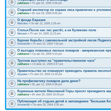
zakharov
» Пт дек 02, 2005 9:58 pm
Старший инспектор по охране леса привлечен к уголовно
zakharov
» Вт ноя 29, 2005 8:05 pm
О фонде Евразия
Marcitos
» Пн авг 22, 2005 2:28 am
Статья:После нас лес растёт, а не Куликово поле
Михаил
» Пт окт 14, 2005 11:23 pm
Бурная борьба с самовольной застройкой лесов Подмос
forester66
» Пт июл 23, 2004 7:00 pm
О выгодах плановых лесных пожаров - американская пр
zakharov
» Ср авг 03, 2005 9:10 pm
Трутнев выступил на "правительственном часе"
zakharov
» Сб фев 12, 2005 8:47 pm
Правительство не планирует приводить правила лесопо
Шурави
» Пт июл 23, 2004 12:26 pm
На профилактику пожаров дали денег?
zakharov
» Вс дек 12, 2004 6:38 pm
Коренные жители Николиной Горы просят президента за
zakharov
» Вт июн 29, 2004 10:29 pm
Публикация об отдыхе детей в заповеднике "Большая К
forester66
» Пн июн 28, 2004 3:30 am