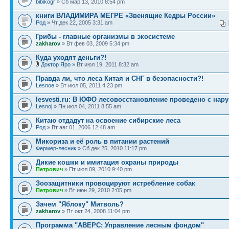
bibikogr
» Сб мар 13, 2010 8:54 pm
книги ВЛАДИМИРА МЕГРЕ «Звенящие Кедры России»
Род
» Чт дек 22, 2005 3:31 am
Грибы - главные организмы в экосистеме
zakharov
» Вт фев 03, 2009 5:34 pm
Куда уходят деньги?!
Доктор Яро
» Вт июл 19, 2011 8:32 am
Правда ли, что леса Китая и СНГ в безопасности?!
Lesnoe
» Вт июл 05, 2011 4:23 pm
lesvesti.ru: В ЮФО лесовосстановление проведено с на
Lesnoj
» Пн июл 04, 2011 8:55 am
Китаю отдадут на освоение сибирские леса
Род
» Вт авг 01, 2006 12:48 am
Микориза и её роль в питании растений
Фермер-лесник
» Сб дек 25, 2010 11:17 pm
Дикие кошки и имитация охраны природы
Петрович
» Пт июл 09, 2010 9:40 pm
Зоозащитники провоцируют истребление собак
Петрович
» Вт июн 29, 2010 2:05 pm
Зачем "Яблоку" Митволь?
zakharov
» Пт окт 24, 2008 11:04 pm
Программа "АВЕРС: Управление лесным фондом"