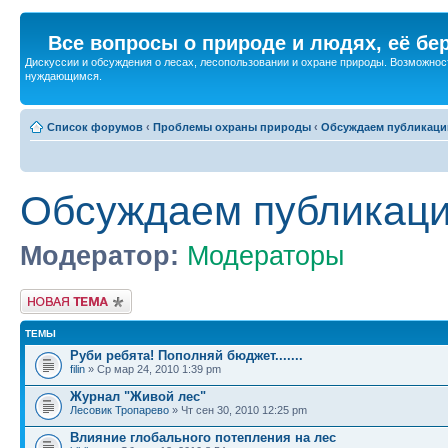
Все вопросы о природе и людях, её бе
Дискуссии и обсуждения о лесах, лесопользовании и охране природы. Возможност
нуждающимся.
Список форумов
‹
Проблемы охраны природы
‹
Обсуждаем публикаци
Обсуждаем публикац
Модератор:
Модераторы
Новая тема
ТЕМЫ
Руби ребята! Пополняй бюджет.......
filin
» Ср мар 24, 2010 1:39 pm
Журнал "Живой лес"
Лесовик Тропарево
» Чт сен 30, 2010 12:25 pm
Влияние глобального потепления на лес