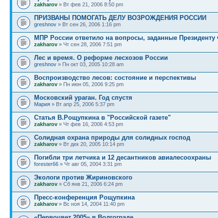
zakharov
» Вт фев 21, 2006 8:50 pm
ПРИЗВАНЫ ПОМОГАТЬ ДЕЛУ ВОЗРОЖДЕНИЯ РОССИИ
greshnov
» Вт сен 26, 2006 1:16 pm
МПР России ответило на вопросы, заданные Президенту 
zakharov
» Чт сен 28, 2006 7:51 pm
Лес и время. О реформе лесхозов России
greshnov
» Пн окт 03, 2005 10:28 am
Воспроизводство лесов: состояние и перспективы
zakharov
» Пн июн 05, 2006 9:25 pm
Московский ураган. Год спустя
Мария
» Вт апр 25, 2006 5:37 pm
Статья В.Рощупкина в "Российской газете"
zakharov
» Чт фев 16, 2006 4:53 pm
Солидная охрана природы для солидных господ
zakharov
» Вт дек 20, 2005 10:14 pm
Погибли три летчика и 12 десантников авиалесоохраны
forester66
» Чт авг 05, 2004 3:31 pm
Экологи против Жириновского
zakharov
» Сб янв 21, 2006 6:24 pm
Пресс-конференция Рощупкина
zakharov
» Вс ноя 14, 2004 11:40 pm
«Первоцвет 2005» в Волгограде