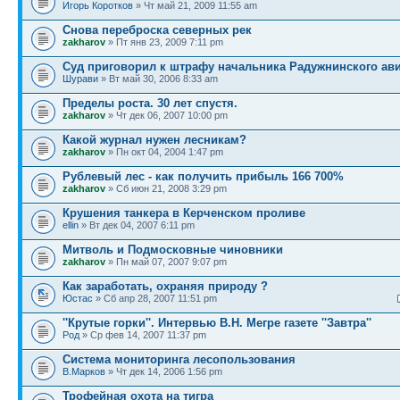
Игорь Коротков
» Чт май 21, 2009 11:55 am
Снова переброска северных рек
zakharov
» Пт янв 23, 2009 7:11 pm
Суд приговорил к штрафу начальника Радужнинского ави
Шурави
» Вт май 30, 2006 8:33 am
Пределы роста. 30 лет спустя.
zakharov
» Чт дек 06, 2007 10:00 pm
Какой журнал нужен лесникам?
zakharov
» Пн окт 04, 2004 1:47 pm
Рублевый лес - как получить прибыль 166 700%
zakharov
» Сб июн 21, 2008 3:29 pm
Крушения танкера в Керченском проливе
ellin
» Вт дек 04, 2007 6:11 pm
Митволь и Подмосковные чиновники
zakharov
» Пн май 07, 2007 9:07 pm
Как заработать, охраняя природу ?
Юстас
» Сб апр 28, 2007 11:51 pm
''Крутые горки''. Интервью В.Н. Мегре газете ''Завтра''
Род
» Ср фев 14, 2007 11:37 pm
Система мониторинга лесопользования
В.Марков
» Чт дек 14, 2006 1:56 pm
Трофейная охота на тигра