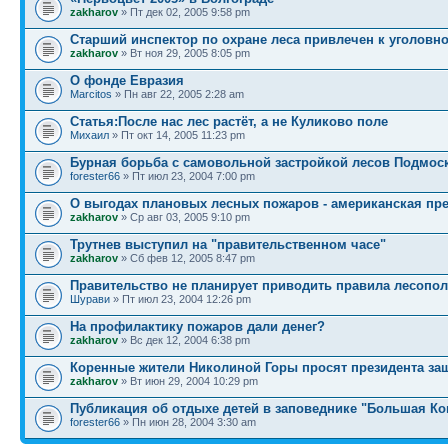
zakharov
» Пт дек 02, 2005 9:58 pm
Старший инспектор по охране леса привлечен к уголовно
zakharov
» Вт ноя 29, 2005 8:05 pm
О фонде Евразия
Marcitos
» Пн авг 22, 2005 2:28 am
Статья:После нас лес растёт, а не Куликово поле
Михаил
» Пт окт 14, 2005 11:23 pm
Бурная борьба с самовольной застройкой лесов Подмос
forester66
» Пт июл 23, 2004 7:00 pm
О выгодах плановых лесных пожаров - американская пр
zakharov
» Ср авг 03, 2005 9:10 pm
Трутнев выступил на "правительственном часе"
zakharov
» Сб фев 12, 2005 8:47 pm
Правительство не планирует приводить правила лесопо
Шурави
» Пт июл 23, 2004 12:26 pm
На профилактику пожаров дали денег?
zakharov
» Вс дек 12, 2004 6:38 pm
Коренные жители Николиной Горы просят президента за
zakharov
» Вт июн 29, 2004 10:29 pm
Публикация об отдыхе детей в заповеднике "Большая К
forester66
» Пн июн 28, 2004 3:30 am