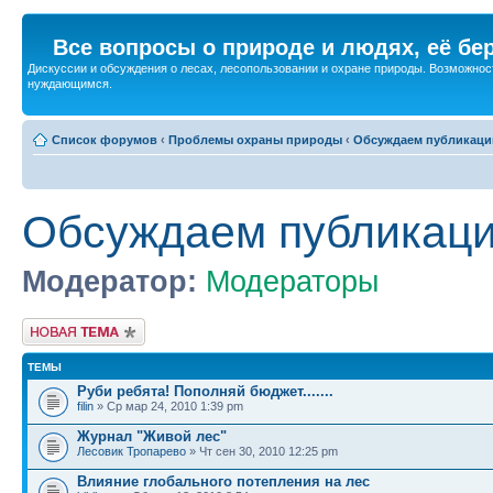
Все вопросы о природе и людях, её бе
Дискуссии и обсуждения о лесах, лесопользовании и охране природы. Возможност
нуждающимся.
Список форумов
‹
Проблемы охраны природы
‹
Обсуждаем публикаци
Обсуждаем публикац
Модератор:
Модераторы
Новая тема
ТЕМЫ
Руби ребята! Пополняй бюджет.......
filin
» Ср мар 24, 2010 1:39 pm
Журнал "Живой лес"
Лесовик Тропарево
» Чт сен 30, 2010 12:25 pm
Влияние глобального потепления на лес