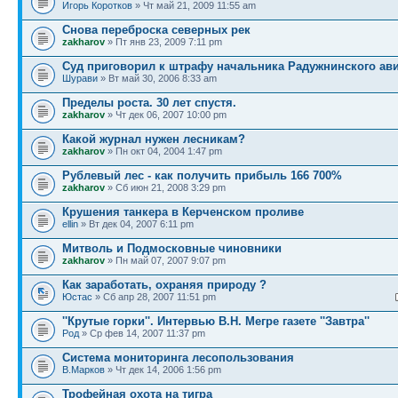
Игорь Коротков
» Чт май 21, 2009 11:55 am
Снова переброска северных рек
zakharov
» Пт янв 23, 2009 7:11 pm
Суд приговорил к штрафу начальника Радужнинского ави
Шурави
» Вт май 30, 2006 8:33 am
Пределы роста. 30 лет спустя.
zakharov
» Чт дек 06, 2007 10:00 pm
Какой журнал нужен лесникам?
zakharov
» Пн окт 04, 2004 1:47 pm
Рублевый лес - как получить прибыль 166 700%
zakharov
» Сб июн 21, 2008 3:29 pm
Крушения танкера в Керченском проливе
ellin
» Вт дек 04, 2007 6:11 pm
Митволь и Подмосковные чиновники
zakharov
» Пн май 07, 2007 9:07 pm
Как заработать, охраняя природу ?
Юстас
» Сб апр 28, 2007 11:51 pm
''Крутые горки''. Интервью В.Н. Мегре газете ''Завтра''
Род
» Ср фев 14, 2007 11:37 pm
Система мониторинга лесопользования
В.Марков
» Чт дек 14, 2006 1:56 pm
Трофейная охота на тигра