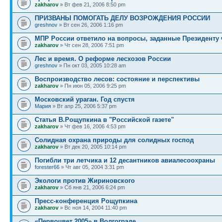
zakharov
» Вт фев 21, 2006 8:50 pm
ПРИЗВАНЫ ПОМОГАТЬ ДЕЛУ ВОЗРОЖДЕНИЯ РОССИИ
greshnov
» Вт сен 26, 2006 1:16 pm
МПР России ответило на вопросы, заданные Президенту 
zakharov
» Чт сен 28, 2006 7:51 pm
Лес и время. О реформе лесхозов России
greshnov
» Пн окт 03, 2005 10:28 am
Воспроизводство лесов: состояние и перспективы
zakharov
» Пн июн 05, 2006 9:25 pm
Московский ураган. Год спустя
Мария
» Вт апр 25, 2006 5:37 pm
Статья В.Рощупкина в "Российской газете"
zakharov
» Чт фев 16, 2006 4:53 pm
Солидная охрана природы для солидных господ
zakharov
» Вт дек 20, 2005 10:14 pm
Погибли три летчика и 12 десантников авиалесоохраны
forester66
» Чт авг 05, 2004 3:31 pm
Экологи против Жириновского
zakharov
» Сб янв 21, 2006 6:24 pm
Пресс-конференция Рощупкина
zakharov
» Вс ноя 14, 2004 11:40 pm
«Первоцвет 2005» в Волгограде