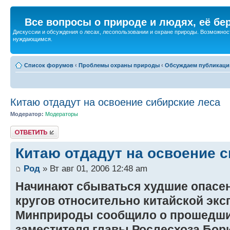
Все вопросы о природе и людях, её бе
Дискуссии и обсуждения о лесах, лесопользовании и охране природы. Возможност
нуждающимся.
Список форумов
‹
Проблемы охраны природы
‹
Обсуждаем публикаци
Китаю отдадут на освоение сибирские леса
Модератор:
Модераторы
Ответить
Китаю отдадут на освоение с
Род
» Вт авг 01, 2006 12:48 am
Начинают сбываться худшие опасе
кругов относительно китайской экс
Минприроды сообщило о прошедших
заместителя главы Рослесхоза Бор