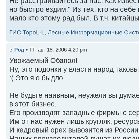
Не расстраивайтесь за нас. Как извес
но быстро ездим." Из тех, кто на себе
мало кто этому рад был. В т.ч. китайцы
ГИС TopoL-L, Лесные Информационные Сис
Род
» Пт авг 18, 2006 4:20 pm
Увожаемый Обапол!
Ну, это подонки у власти народ таков
:( Это я о быдло.
Не будьте наивным, неужели вы думае
в этот бизнес.
Его производят западные фирмы с се
Им от нас нужен лишь кругляк, ресурс
И кедровый орех вывозится из России
Наших производителей душат их люди