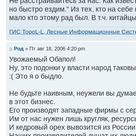
Не расстраивайтесь за нас. Как извес
но быстро ездим." Из тех, кто на себе
мало кто этому рад был. В т.ч. китайцы
ГИС TopoL-L, Лесные Информационные Сис
Род
» Пт авг 18, 2006 4:20 pm
Увожаемый Обапол!
Ну, это подонки у власти народ таков
:( Это я о быдло.
Не будьте наивным, неужели вы думае
в этот бизнес.
Его производят западные фирмы с се
Им от нас нужен лишь кругляк, ресурс
И кедровый орех вывозится из России
Наших производителей душат их люди