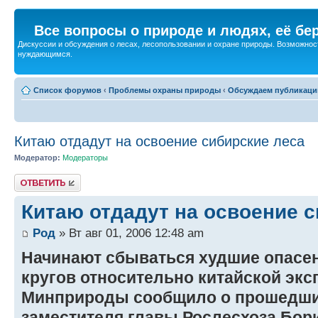
Все вопросы о природе и людях, её бе
Дискуссии и обсуждения о лесах, лесопользовании и охране природы. Возможност
нуждающимся.
Список форумов
‹
Проблемы охраны природы
‹
Обсуждаем публикаци
Китаю отдадут на освоение сибирские леса
Модератор:
Модераторы
Ответить
Китаю отдадут на освоение с
Род
» Вт авг 01, 2006 12:48 am
Начинают сбываться худшие опасе
кругов относительно китайской экс
Минприроды сообщило о прошедших
заместителя главы Рослесхоза Бор