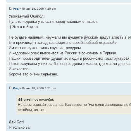
Род
» Пт авг 18, 2006 4:20 pm
Увожаемый Обапол!
Ну, это подонки у власти народ таковым считают.
:( Это я о быдло.
Не будьте наивным, неужели вы думаете русским дадут влезть в эт
Его производят западные фирмы с серьёзнейшей «крышей».
Им от нас нужен лишь кругляк, ресурсы.
И кедровый орех вывозится из России в основном в Турцию.
Наших производителей душат их люди в российских госструктурах.
Потов закупаем у них за бешенные деньги масло, где масла две ка
И качество…
Короче это очень серьёзно.
Род
» Пт авг 18, 2006 4:21 pm
greshnov писал(а):
Не расстраивайтесь за нас. Как известно "мы долго запрягаем, но бы
китайцы, кстати.
Дай Бог!
Я только за!