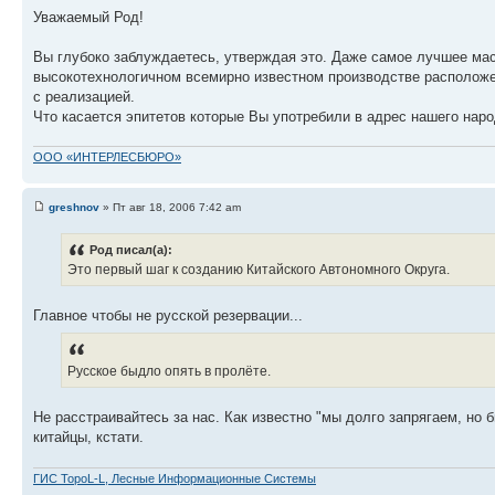
Уважаемый Род!
Вы глубоко заблуждаетесь, утверждая это. Даже самое лучшее ма
высокотехнологичном всемирно известном производстве расположе
с реализацией.
Что касается эпитетов которые Вы употребили в адрес нашего народ
ООО «ИНТЕРЛЕСБЮРО»
greshnov
» Пт авг 18, 2006 7:42 am
Род писал(а):
Это первый шаг к созданию Китайского Автономного Округа.
Главное чтобы не русской резервации...
Русское быдло опять в пролёте.
Не расстраивайтесь за нас. Как известно "мы долго запрягаем, но бы
китайцы, кстати.
ГИС TopoL-L, Лесные Информационные Системы