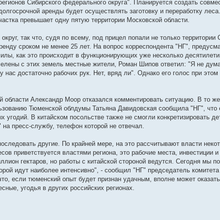
егионов Сибирского федерального округа". Планируется создать совме
 долгосрочной аренды будет осуществлять заготовку и переработку леса
частка превышает одну пятую территории Московской области.
круг, так что, судя по всему, под прицел попали не только территории
енду сроком не менее 25 лет. На вопрос корреспондента "НГ", предусм
силы, как это происходит в функционирующих уже несколько десятилет
селены с этих земель местные жители, Роман Шипов ответил: "Я не дума
у нас достаточно рабочих рук. Нет, вряд ли". Однако его голос при этом
й области Александр Моор отказался комментировать ситуацию. В то ж
ьзованию Тюменской облдумы Татьяна Давидовская сообщила "НГ", что 
х угодий. В китайском посольстве также не смогли конкретизировать де
 на пресс-службу, телефон которой не отвечал.
 последовать другие. По крайней мере, на это рассчитывают власти неко
сов приветствуется властями региона, это рабочие места, инвестиции и 
ллион гектаров, но работы с китайской стороной ведутся. Сегодня мы 
орой идут наиболее интенсивно", - сообщил "НГ" председатель комитета
то, если тюменский опыт будет признан удачным, вполне может оказать
сные, угодья в других российских регионах.