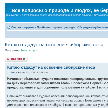
Все вопросы о природе и людях, её бе
Дискуссии и обсуждения о лесах, лесопользовании и охране природы. Возможнос
Список форумов
‹
Проблемы охраны природы
‹
Обсуждаем публикаци
Китаю отдадут на освоение сибирские леса
Модератор:
Модераторы
Ответить
Китаю отдадут на освоение сибирские леса
Род
» Вт авг 01, 2006 12:48 am
Начинают сбываться худшие опасения леворадикальны кругов
на днях переговорах заместителя главы Рослесхоза Бориса Бо
предоставления в долгосрочное пользование китайцам 1 млн. 
Начинают сбываться худшие опасения леворадикальны кругов отно
переговорах заместителя главы Рослесхоза Бориса Большакова с 
долгосрочное пользование китайцам 1 млн. гектаров лесных угодий