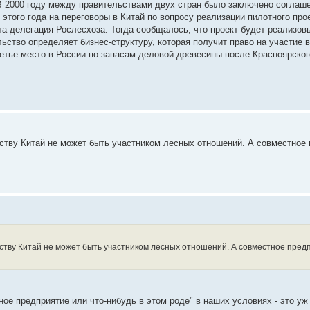
В 2000 году между правительствами двух стран было заключено соглаш
этого года на переговоры в Китай по вопросу реализации пилотного про
а делегация Рослесхоза. Тогда сообщалось, что проект будет реализов
ьство определяет бизнес-структуру, которая получит право на участие в
етье место в России по запасам деловой древесины после Красноярског
ьству Китай не может быть участником лесных отношений. А совместное 
ьству Китай не может быть участником лесных отношений. А совместное предп
ое предприятие или что-нибудь в этом роде" в наших условиях - это уж 