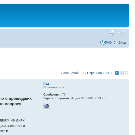
FAQ
Вход
Сообщений: 22 •
Страница
1
из
3
•
1
2
3
Род
Пользователь
Сообщения:
73
ило о прошедших
Зарегистрирован:
Чт дек 22, 2005 2:23 am
по вопросу
едших на днях
доставления в
ект и