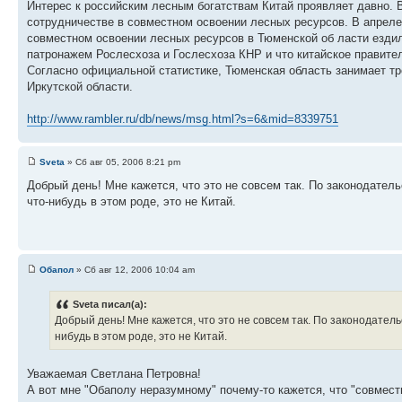
Интерес к российским лесным богатствам Китай проявляет давно. 
сотрудничестве в совместном освоении лесных ресурсов. В апреле 
совместном освоении лесных ресурсов в Тюменской об ласти ездил
патронажем Рослесхоза и Гослесхоза КНР и что китайское правител
Согласно официальной статистике, Тюменская область занимает тр
Иркутской области.
http://www.rambler.ru/db/news/msg.html?s=6&mid=8339751
Sveta
» Сб авг 05, 2006 8:21 pm
Добрый день! Мне кажется, что это не совсем так. По законодател
что-нибудь в этом роде, это не Китай.
Обапол
» Сб авг 12, 2006 10:04 am
Sveta писал(а):
Добрый день! Мне кажется, что это не совсем так. По законодател
нибудь в этом роде, это не Китай.
Уважаемая Светлана Петровна!
А вот мне "Обаполу неразумному" почему-то кажется, что "совместн