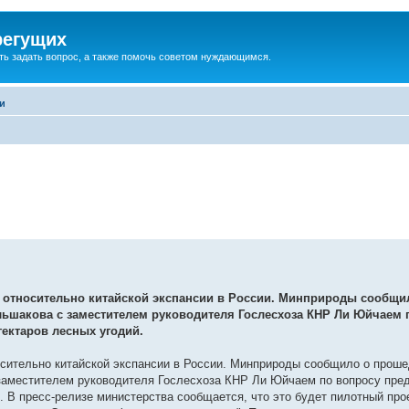
регущих
ть задать вопрос, а также помочь советом нуждающимся.
и
 относительно китайской экспансии в России. Минприроды сообщ
льшакова с заместителем руководителя Гослесхоза КНР Ли Юйчаем 
гектаров лесных угодий.
сительно китайской экспансии в России. Минприроды сообщило о прош
заместителем руководителя Гослесхоза КНР Ли Юйчаем по вопросу пре
. В пресс-релизе министерства сообщается, что это будет пилотный про