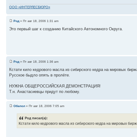
ООО «ИНТЕРЛЕСБЮРО»
Род
» Пт авг 18, 2006 1:31 am
Это первый шаг к созданию Китайского Автономного Округа.
Род
» Пт авг 18, 2006 1:36 am
Кстати кило кедрового масла из сибирского кедра на мировых бирж
Русское быдло опять в пролёте.
НУЖНА ОБЩЕРОССИЙСКАЯ ДЕМОНСТРАЦИЯ!
Т.н. Анастасиевцы придут по любому.
Обапол
» Пт авг 18, 2006 7:05 am
Род писал(а):
Кстати кило кедрового масла из сибирского кедра на мировых бирж