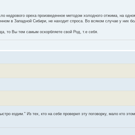
сло кедрового ореха произведенное методом холодного отжима, на одно
нном в Западной Сибири, не находит спроса. Во всяком случае у них б
а, то Вы тем самым оскорбляете свой Род, т.е себя.
стро ездим." Из тех, кто на себе проверил эту поговорку, мало кто этом