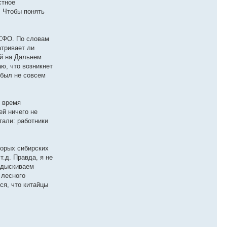
стное
. Чтобы понять
 СФО. По словам
атривает ли
ий на Дальнем
ю, что возникнет
 был не совсем
е время
ей ничего не
тали: работники
торых сибирских
т.д. Правда, я не
подыскиваем
 лесного
ся, что китайцы