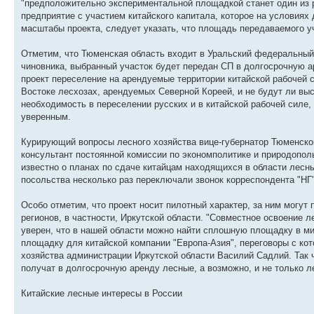
"предположительно экспериментальной площадкой станет один из р
предприятие с участием китайского капитала, которое на условиях
масштабы проекта, следует указать, что площадь передаваемого у
Отметим, что Тюменская область входит в Уральский федеральный о
чиновника, выбранный участок будет передан СП в долгосрочную ар
проект переселение на арендуемые территории китайской рабочей 
Востоке лесхозах, арендуемых Северной Кореей, и не будут ли вы
необходимость в переселении русских и в китайской рабочей силе, 
уверенным.
Курирующий вопросы лесного хозяйства вице-губернатор Тюменско
консультант постоянной комиссии по экономполитике и природопол
известно о планах по сдаче китайцам находящихся в области лесны
посольства несколько раз переключали звонок корреспондента "НГ"
Особо отметим, что проект носит пилотный характер, за ним могут
регионов, в частности, Иркутской области. "Совместное освоение ле
уверен, что в нашей области можно найти сплошную площадку в ми
площадку для китайской компании "Европа-Азия", переговоры с кот
хозяйства администрации Иркутской области Василий Садлий. Так ч
получат в долгосрочную аренду лесные, а возможно, и не только ле
Китайские лесные интересы в России