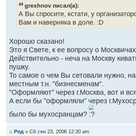
greshnov писал(а):
А Вы спросите, кстати, у организатор
Вам и наверняка в доле. :D
Хорошо сказано!
Это я Свете, к ее вопросу о Москвичах
Действительно - неча на Москву киват
пушку.
То самое о чем Вы сетовали нужно, на
местным т.н. "бизнесменам".
"Оформляют" через г.Москва, вот и вся
А если бы "оформляли" через г.Мухосра
было бы мухосранцам?
Род
» Сб сен 23, 2006 12:30 am