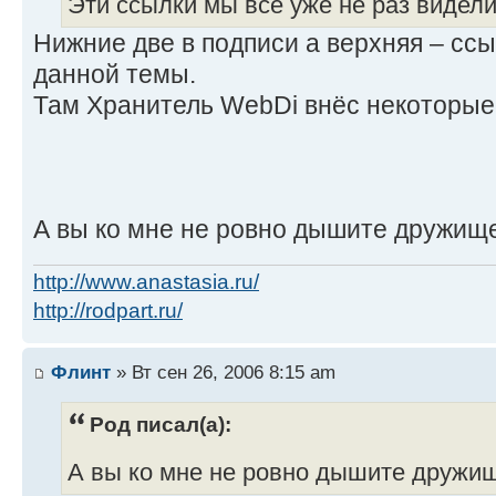
Эти ссылки мы все уже не раз видели.
Нижние две в подписи а верхняя – сс
данной темы.
Там Хранитель WebDi внёс некоторые
А вы ко мне не ровно дышите дружищ
http://www.anastasia.ru/
http://rodpart.ru/
Флинт
» Вт сен 26, 2006 8:15 am
Род писал(а):
А вы ко мне не ровно дышите друж