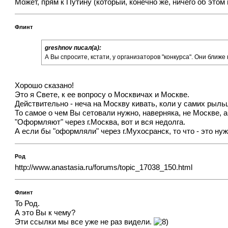
Может, прям к Путину (который, конечно же, ничего об этом 
Флинт
greshnov писал(а):
А Вы спросите, кстати, у организаторов "конкурса". Они ближе 
Хорошо сказано!
Это я Свете, к ее вопросу о Москвичах и Москве.
Действительно - неча на Москву кивать, коли у самих рыль
То самое о чем Вы сетовали нужно, наверняка, не Москве, а
"Оформляют" через г.Москва, вот и вся недолга.
А если бы "оформляли" через г.Мухосранск, то что - это 
Род
http://www.anastasia.ru/forums/topic_17038_150.html
Флинт
To Род.
А это Вы к чему?
Эти ссылки мы все уже не раз видели.