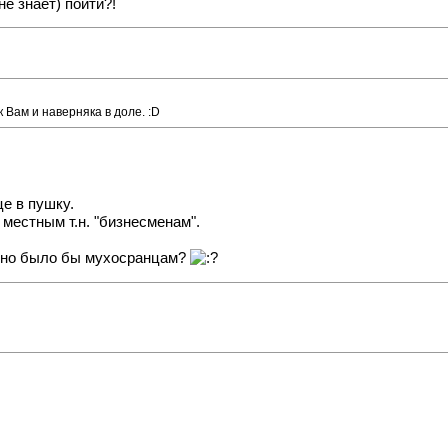
не знает) пойти?!
к Вам и наверняка в доле. :D
це в пушку.
 местным т.н. "бизнесменам".
нужно было бы мухосранцам?