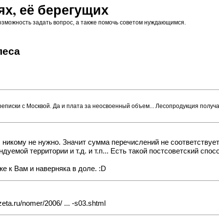
х, её берегущих
озможность задать вопрос, а также помочь советом нуждающимся.
леса
еписки с Москвой. Да и плата за неосвоенный объем... Лесопродукция получ
ы никому не нужно. Значит сумма перечислений не соответству
ендуемой территории и т.д. и т.п... Есть такой постсоветский с
же к Вам и наверняка в доле. :D
eta.ru/nomer/2006/ ... -s03.shtml