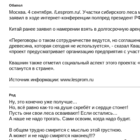
Обапол
Москва. 4 сентября. /Lesprom.ru/. Участки сибирского леса
заявил в ходе интернет-конференции полпред президент Р
Китай ранее заявил о намерении взять в долгосрочную арен
«Переговоры о таком сотрудничестве ведутся, но соглашени
древесина, которая сегодня не используется», - сказал Ква
«проект предусматривает организацию предприятия с учас
Квашнин также отметил социальный аспект этого проекта: «
останутся в стране».
Источник информации:
www.lesprom.ru
Род
Ну, это конечно уже получше…
Но, всё равно как-то на душе скребёт и сердце стонет!
Пусть они свои леса осваивают! Если остались…
А наше не надо трогать. Сами освоим, когда надо будит.
В общем трудно смирится с мыслью этой грустною.
А может и не надо смирятся наконец!!!?