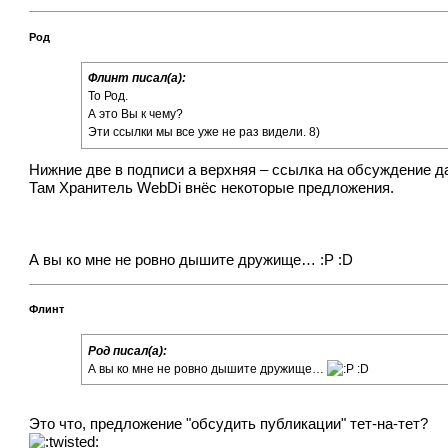
Род
Флинт писал(а):
To Род.
А это Вы к чему?
Эти ссылки мы все уже не раз видели. 8)
Нижние две в подписи а верхняя – ссылка на обсуждение д
Там Хранитель WebDi внёс некоторые предложения.
А вы ко мне не ровно дышите дружище… :P :D
Флинт
Род писал(а):
А вы ко мне не ровно дышите дружище…
:D
Это что, предложение "обсудить публикации" тет-на-тет?