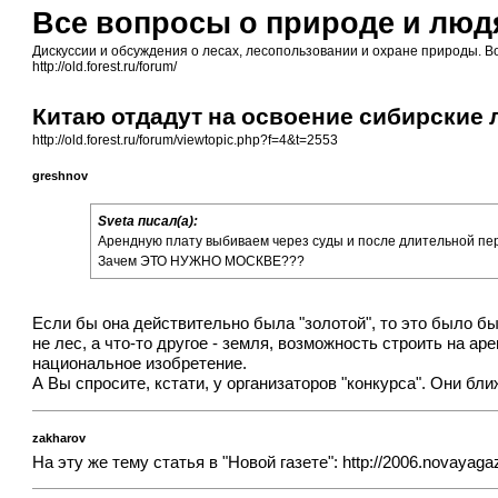
Все вопросы о природе и людя
Дискуссии и обсуждения о лесах, лесопользовании и охране природы. В
http://old.forest.ru/forum/
Китаю отдадут на освоение сибирские 
http://old.forest.ru/forum/viewtopic.php?f=4&t=2553
greshnov
Sveta писал(а):
Арендную плату выбиваем через суды и после длительной пер
Зачем ЭТО НУЖНО МОСКВЕ???
Если бы она действительно была "золотой", то это было б
не лес, а что-то другое - земля, возможность строить на ар
национальное изобретение.
А Вы спросите, кстати, у организаторов "конкурса". Они бли
zakharov
На эту же тему статья в "Новой газете":
http://2006.novayagaz