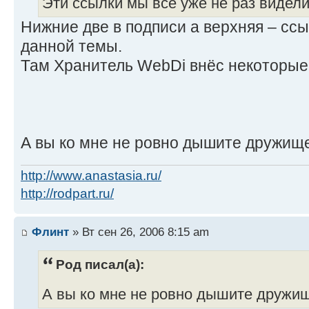
Эти ссылки мы все уже не раз видели.
Нижние две в подписи а верхняя – сс
данной темы.
Там Хранитель WebDi внёс некоторые
А вы ко мне не ровно дышите дружищ
http://www.anastasia.ru/
http://rodpart.ru/
Флинт
» Вт сен 26, 2006 8:15 am
Род писал(а):
А вы ко мне не ровно дышите друж