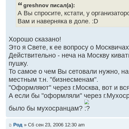
greshnov писал(а):
А Вы спросите, кстати, у организатор
Вам и наверняка в доле. :D
Хорошо сказано!
Это я Свете, к ее вопросу о Москвичах
Действительно - неча на Москву киват
пушку.
То самое о чем Вы сетовали нужно, на
местным т.н. "бизнесменам".
"Оформляют" через г.Москва, вот и вся
А если бы "оформляли" через г.Мухосра
было бы мухосранцам?
Род
» Сб сен 23, 2006 12:30 am