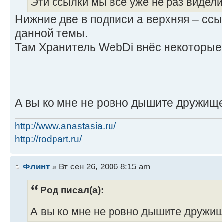
Эти ссылки мы все уже не раз видели.
Нижние две в подписи а верхняя – сс
данной темы.
Там Хранитель WebDi внёс некоторые
А вы ко мне не ровно дышите дружищ
http://www.anastasia.ru/
http://rodpart.ru/
Флинт
» Вт сен 26, 2006 8:15 am
Род писал(а):
А вы ко мне не ровно дышите друж