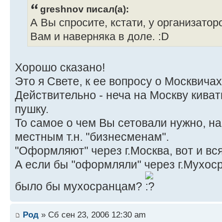
greshnov писал(а):
А Вы спросите, кстати, у организатор
Вам и наверняка в доле. :D
Хорошо сказано!
Это я Свете, к ее вопросу о Москвичах
Действительно - неча на Москву киват
пушку.
То самое о чем Вы сетовали нужно, на
местным т.н. "бизнесменам".
"Оформляют" через г.Москва, вот и вся
А если бы "оформляли" через г.Мухосра
было бы мухосранцам?
Род
» Сб сен 23, 2006 12:30 am