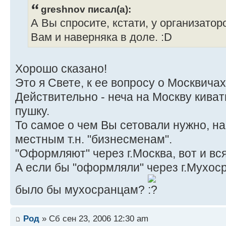
greshnov писал(а):
А Вы спросите, кстати, у организатор
Вам и наверняка в доле. :D
Хорошо сказано!
Это я Свете, к ее вопросу о Москвичах
Действительно - неча на Москву киват
пушку.
То самое о чем Вы сетовали нужно, на
местным т.н. "бизнесменам".
"Оформляют" через г.Москва, вот и вся
А если бы "оформляли" через г.Мухосра
было бы мухосранцам?
Род
» Сб сен 23, 2006 12:30 am