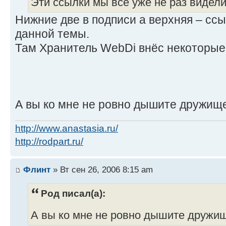
Эти ссылки мы все уже не раз видели.
Нижние две в подписи а верхняя – сс
данной темы.
Там Хранитель WebDi внёс некоторые
А вы ко мне не ровно дышите дружищ
http://www.anastasia.ru/
http://rodpart.ru/
Флинт
» Вт сен 26, 2006 8:15 am
Род писал(а):
А вы ко мне не ровно дышите друж