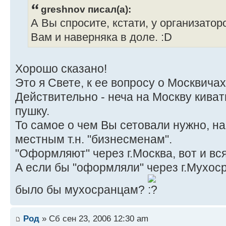
greshnov писал(а):
А Вы спросите, кстати, у организатор
Вам и наверняка в доле. :D
Хорошо сказано!
Это я Свете, к ее вопросу о Москвичах
Действительно - неча на Москву киват
пушку.
То самое о чем Вы сетовали нужно, на
местным т.н. "бизнесменам".
"Оформляют" через г.Москва, вот и вся
А если бы "оформляли" через г.Мухосра
было бы мухосранцам?
Род
» Сб сен 23, 2006 12:30 am