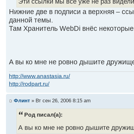
Эти ссылки мы все уже не раз видели.
Нижние две в подписи а верхняя – сс
данной темы.
Там Хранитель WebDi внёс некоторые
А вы ко мне не ровно дышите дружищ
http://www.anastasia.ru/
http://rodpart.ru/
Флинт
» Вт сен 26, 2006 8:15 am
Род писал(а):
А вы ко мне не ровно дышите друж