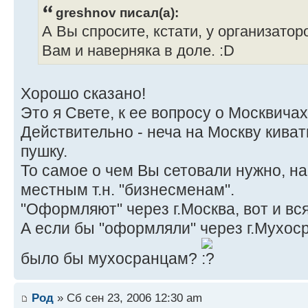
greshnov писал(а):
А Вы спросите, кстати, у организатор
Вам и наверняка в доле. :D
Хорошо сказано!
Это я Свете, к ее вопросу о Москвичах
Действительно - неча на Москву киват
пушку.
То самое о чем Вы сетовали нужно, на
местным т.н. "бизнесменам".
"Оформляют" через г.Москва, вот и вся
А если бы "оформляли" через г.Мухосра
было бы мухосранцам?
Род
» Сб сен 23, 2006 12:30 am