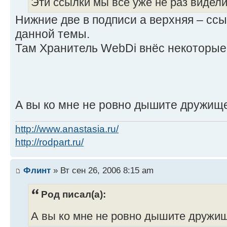
Эти ссылки мы все уже не раз видели.
Нижние две в подписи а верхняя – сс
данной темы.
Там Хранитель WebDi внёс некоторые
А вы ко мне не ровно дышите дружищ
http://www.anastasia.ru/
http://rodpart.ru/
Флинт
» Вт сен 26, 2006 8:15 am
Род писал(а):
А вы ко мне не ровно дышите друж