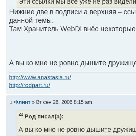
Эти ссылки мы все уже не раз видели.
Нижние две в подписи а верхняя – сс
данной темы.
Там Хранитель WebDi внёс некоторые
А вы ко мне не ровно дышите дружищ
http://www.anastasia.ru/
http://rodpart.ru/
Флинт
» Вт сен 26, 2006 8:15 am
Род писал(а):
А вы ко мне не ровно дышите друж