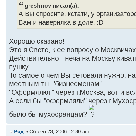
greshnov писал(а):
А Вы спросите, кстати, у организатор
Вам и наверняка в доле. :D
Хорошо сказано!
Это я Свете, к ее вопросу о Москвичах
Действительно - неча на Москву киват
пушку.
То самое о чем Вы сетовали нужно, на
местным т.н. "бизнесменам".
"Оформляют" через г.Москва, вот и вся
А если бы "оформляли" через г.Мухосра
было бы мухосранцам?
Род
» Сб сен 23, 2006 12:30 am