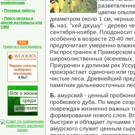
конференции
разветвленна
Полевые работы
цветки опыл
диаметром около 1 см, черные
Пресс-релизы и
другие материалы для
Б.
наз. "хей джушу" - дерево ч
СМИ
сентября-ноябре. Плодоносит о
особенно в возрасте 20-40 лет
предпочитает умеренно влажн
Новости в RSS-формате
Распространен в Приморском 
широколиственных (ясеневых, 
Приурочен к долинам рек Уссу
произрастает одиночно или гр
чистые леса. Древнейший пре
памятник дальневосточных лес
Б.
амурский - ценный пробконос
пробкового дуба. По мере созр
повреждая жизненно важных тк
формирование нового слоя. В
быстрее и обладает лучшими 
амурского служит ценным сырь