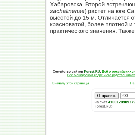
Хабаровска. Второй встречающ
sachalinense
) растет на юге С
высотой до 15 м. Отличается 
красноватой, более плотной и
практического значения. Также
Семейство сайтов
Forest.RU
:
Всё о российских л
Всё о сибирском кедре и его родственниках
К началу этой страницы
На
на счёт
410012890937
Forest.RU
)