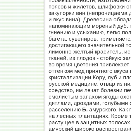
промышленности, изготовлени
поясов и жилетов, шлифовки оп
закупорки вин (непроницаема д
и вкус вина). Древесина облад
напоминающим мореный дуб, пр
гниению и усыханию, легко пол
багета, сувениров, применяется
достигающего значительной т
лимонно-желтый краситель, ис
тканей, из плодов - стойкую з
во время цветения привлекает
оттенком мед приятного вкуса 
кристаллизации Кору, луб и пл
русской медицине: отвар из н
средство, им лечат болезни пе
смолистым запахом ягоды охо
дятлами, дроздами, голубыми
расселению
Б.
амурского. Как
на лесных плантациях. Кроме т
растущее в защитных полосах, 
амурский широко распространён