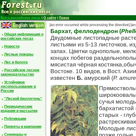
Все о российских лесах
|
О сайте
|
Поиск
[an error occurred while processing the directive]
[an
Бархат, феллодендрон (
Phel
Общая информация о
Двудомные листопадные раст
российских лесах
листьями из 5-13 листочков, 
Новости
запах. Цветки однополые, мелк
Лесные пожары
концах побегов раздельнополы
Лес и болота
мясистая чёрная костянка,обыч
Российское лесное
Востоке. 10 видов, в Вост. Ази
законодательство
известен
Б.
амурский (
Р. amur
Устойчивое
лесопользование в
Прямоствольн
России
широкоовальн
"Лесной бюллетень"
сучья молоды
Периодические
бархатистой 
издания и рассылки
старых - глу
Публикации
растрескиваю
Проекты и кампании
Молодые лис
позже голые.
Семинары и