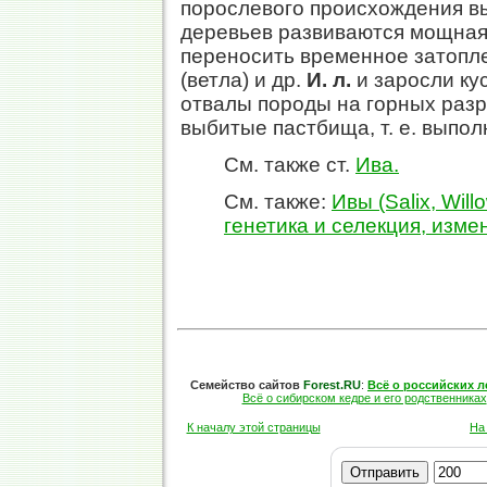
порослевого происхождения вып
деревьев развиваются мощная
переносить временное затопл
(ветла) и др.
И. л.
и заросли ку
отвалы породы на горных разр
выбитые пастбища, т. е. выпо
См. также ст.
Ива.
См. также:
Ивы (Salix, Will
генетика и селекция, изме
Семейство сайтов
Forest.RU
:
Всё о российских л
Всё о сибирском кедре и его родственниках
К началу этой страницы
На