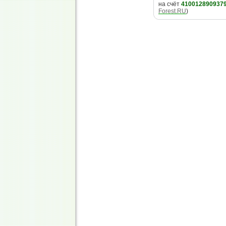
на счёт
410012890937
Forest.RU
)