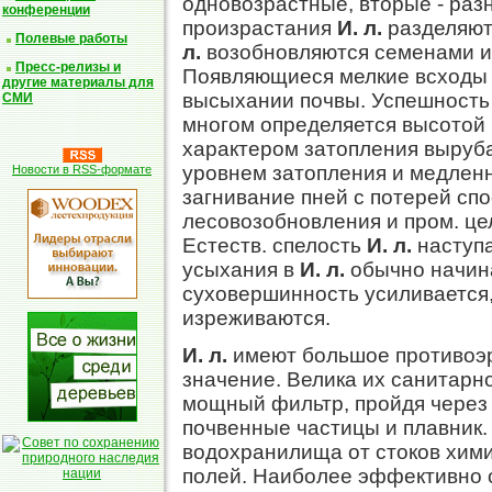
одновозрастные, вторые - раз
конференции
произрастания
И. л.
разделяют
Полевые работы
л.
возобновляются семенами и 
Пресс-релизы и
Появляющиеся мелкие всходы ч
другие материалы для
высыхании почвы. Успешность 
СМИ
многом определяется высотой 
характером затопления выруба
уровнем затопления и медлен
Новости в RSS-формате
загнивание пней с потерей спо
лесовозобновления и пром. це
Естеств. спелость
И. л.
наступа
усыхания в
И. л.
обычно начинае
суховершинность усиливается,
изреживаются.
И. л.
имеют большое противоэ
значение. Велика их санитарно
мощный фильтр, пройдя через 
почвенные частицы и плавник
водохранилища от стоков хими
полей. Наиболее эффективно