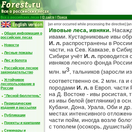
Все о российских лесах
|
О сайте
|
Поиск
[an error occurred while processing the directive]
[an
Ивовые леса, ивняки.
Насажд
Общая информация о
ивами. Кустарниковые ивы обра
российских лесах
И. л.
распространены в России 
Новости
части, на Сев. Кавказе, в Сибир
Лесные пожары
Сибири учёт
И. л.
проводится с
Лес и болота
ивняков лесного фонда России 
Российское лесное
3
млн. м
, тальников (заросли и
законодательство
Устойчивое
соответственно ок. 2 млн. га и 
лесопользование в
породами
И. л.
в Европ. части 
России
на Д. Востоке - ивы росистая,
"Лесной бюллетень"
из ивы белой (ветляники) в ос
Периодические
Кубани, Дона, Урала, Оби и др
издания и рассылки
местах интенсивного отложени
Публикации
части пойм, иногда возле боло
Проекты и кампании
с тополем (осокорь, душистый),
Семинары и