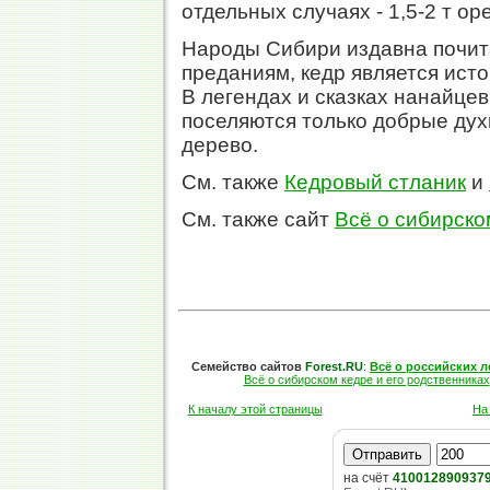
отдельных случаях - 1,5-2 т ор
Народы Сибири издавна почи
преданиям, кедр является исто
В легендах и сказках нанайцев
поселяются только добрые дух
дерево.
См. также
Кедровый стланик
и
См. также сайт
Всё о сибирско
Семейство сайтов
Forest.RU
:
Всё о российских л
Всё о сибирском кедре и его родственниках
К началу этой страницы
На
на счёт
410012890937