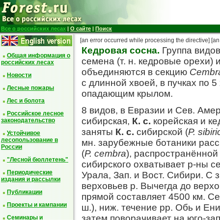
Все о российских лесах
|
О сайте
|
Поиск
[an error occurred while processing the directive]
[an
Кедровая сосна.
Группа видов
Общая информация о
семена (т. н. кедровые орехи)
российских лесах
объединяются в секцию
Cembr
Новости
с длинной хвоей, в пучках по 
Лесные пожары
опадающим крылом.
Лес и болота
8 видов, в Евразии и Сев. Аме
Российское лесное
сибирская,
К. с.
корейская и к
законодательство
заняты
К. с.
сибирской (
Р. sibir
Устойчивое
лесопользование в
мн. зарубежные ботаники рас
России
(
Р. cembra
), распространённой
"Лесной бюллетень"
сибирского охватывает р-ны се
Периодические
Урала, Зап. и Вост. Сибири. С 
издания и рассылки
верховьев р. Вычегда до верхов
Публикации
прямой составляет 4500 км. Сев
Проекты и кампании
ш.), ниж. течение pp. Обь и Ени
затем поворачивает на юго-зап
Семинары и