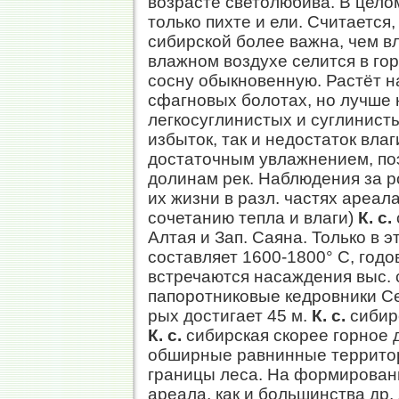
возрасте светолюбива. В цело
только пихте и ели. Считается
сибирской более важна, чем в
влажном воздухе селится в гор
сосну обыкновенную. Растёт н
сфагновых болотах, но лучше 
легкосуглинистых и суглинист
избыток, так и недостаток влаг
достаточным увлажнением, поэ
долинам рек. Наблюдения за 
их жизни в разл. частях ареала
сочетанию тепла и влаги)
К. с.
Алтая и Зап. Саяна. Только в э
составляет 1600-1800° С, годо
встречаются насаждения выc. с
папоротниковые кедровники Сев
рых достигает 45 м.
К. с.
сибирс
К. с.
сибирская скорее горное д
обширные равнинные территори
границы леса. На формировани
ареала, как и большинства др