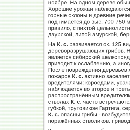
ноябре. На одном дереве обыч
Хорошие урожаи наблюдаются 
горные склоны и древние речн
поднимается до выс. 700-750 м,
правило, с пихтой цельнолист
даурской, липой амурской, бер
На
К. с.
развивается ок. 125 ви
дереворазрушающих грибов. Н
является сибирский шелкопряд
приводит к ослаблению, а иног
После повреждения деревьев
пожаров
К. с.
активно заселяет
вредителями: короедами, усач
наблюдается во второе и треть
распространённым вредителям
стволах
К. с.
часто встречаютс
губкой, трутовиком Гартига, с
К. с.
опасны грибы - возбудите
поражённых стволиков, приво