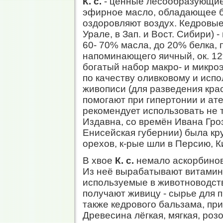
К. с.
- ценные лесообразующие
эфирное масло, обладающее 
оздоровляют воздух. Кедровые
Урале, в Зап. и Вост. Сибири)
60- 70% масла, до 20% белка,
напоминающего яичный, ок. 12
богатый набор макро- и микро
по качеству оливковому и испол
живописи (для разведения кра
помогают при гипертонии и ат
рекомендует использовать не т
Издавна, со времён Ивана Гро
Енисейская губернии) была к
орехов, к-рые шли в Персию, К
В хвое
К. с.
немало аскорбинов
Из неё вырабатывают витаминн
используемые в животноводст
получают живицу - сырье для п
также кедрового бальзама, пр
Древесина лёгкая, мягкая, роз