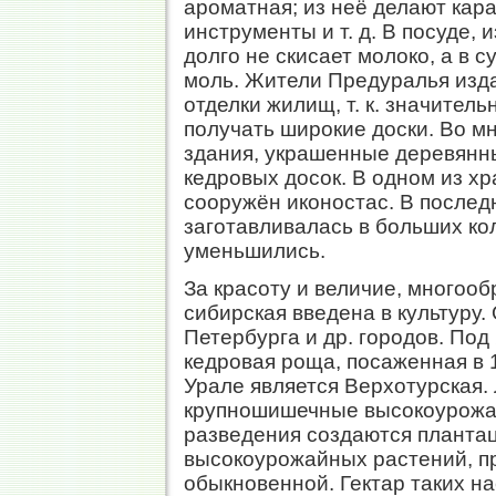
ароматная; из неё делают кара
инструменты и т. д. В посуде,
долго не скисает молоко, а в 
моль. Жители Предуралья изд
отделки жилищ, т. к. значител
получать широкие доски. Во м
здания, украшенные деревянн
кедровых досок. В одном из х
сооружён иконостас. В послед
заготавливалась в больших ко
уменьшились.
За красоту и величие, многооб
сибирская введена в культуру.
Петербурга и др. городов. По
кедровая роща, посаженная в 
Урале является Верхотурская
крупношишечные высокоурож
разведения создаются плантаци
высокоурожайных растений, п
обыкновенной. Гектар таких на