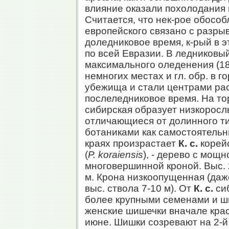
влияние оказали похолодания 
Считается, что нек-рое обособ
европейского связано с разры
доледниковое время, к-рый в 
по всей Евразии. В ледниковы
максимального оледенения (18-
немногих местах и гл. обр. в 
убежища и стали центрами ра
послеледниковое время. На то
сибирская образует низкорос
отличающиеся от долинного т
ботаниками как самостоятель
краях произрастает
К. с.
корейс
(
Р. koraiensis
), - дерево с мощ
многовершинной кроной. Выс. 20
м. Крона низкоопущенная (даж
выc. ствола 7-10 м). От
К. с.
сиб
более крупными семенами и ш
женские шишечки вначале крас
июне. Шишки созревают на 2-й 