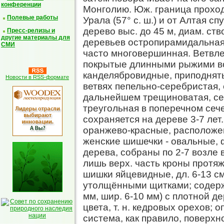
конференции
Монголию. Юж. граница проход
Полевые работы
Урала (57° с. ш.) и от Алтая сп
дерево выc. до 45 м, диам. ств
Пресс-релизы и
другие материалы для
деревьев остропирамидальная,
СМИ
часто многовершинная. Ветвле
покрытые длинными рыжими во
канделябровидные, приподняты
Новости в RSS-формате
ветвях пепельно-серебристая,
дальнейшем трещиноватая, серо
треугольная в поперечном сеч
сохраняется на дереве 3-7 лет
оранжево-красные, расположен
женские шишечки - овальные, 
дерева, собраны по 2-7 возле 
лишь верх. часть кроны протяж
шишки яйцевидные, дл. 6-13 см,
утолщёнными щитками; содержа
мм, шир. 6-10 мм) с плотной д
цвета, т. н. кедровых орехов;
система, как правило, поверх