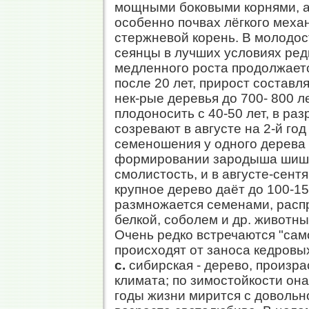
мощными боковыми корнями, а
особенно почвах лёгкого меха
стержневой корень. В молодос
сеянцы в лучших условиях редк
медленного роста продолжаетс
после 20 лет, прирост составля
нек-рые деревья до 700- 800 л
плодоносить с 40-50 лет, в раз
созревают в августе на 2-й г
семеношения у одного дерева 
формировании зародыша шишк
смолистость, и в августе-сент
крупное дерево даёт до 100-1
размножается семенами, расп
белкой, соболем и др. живот
Очень редко встречаются "са
происходят от заноса кедровы
с.
сибирская - дерево, произр
климата; по зимостойкости он
годы жизни мирится с довольн