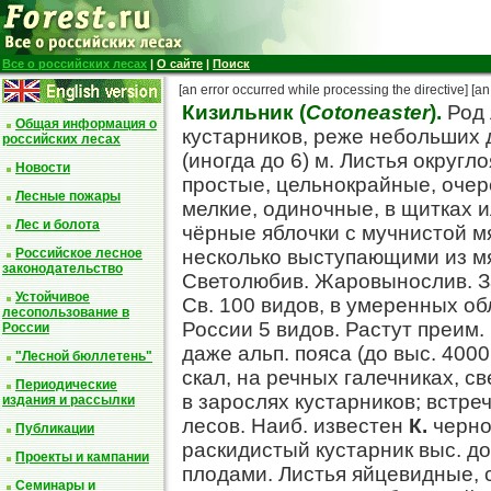
Все о российских лесах
|
О сайте
|
Поиск
[an error occurred while processing the directive]
[an
Кизильник (
Cotoneaster
).
Род 
Общая информация о
кустарников, реже небольших 
российских лесах
(иногда до 6) м. Листья округ
Новости
простые, цельнокрайные, очер
Лесные пожары
мелкие, одиночные, в щитках и
Лес и болота
чёрные яблочки с мучнистой мя
Российское лесное
несколько выступающими из мя
законодательство
Светолюбив. Жаровынослив. За
Устойчивое
Св. 100 видов, в умеренных об
лесопользование в
России 5 видов. Растут преим. 
России
даже альп. пояса (до выс. 400
"Лесной бюллетень"
скал, на речных галечниках, с
Периодические
в зарослях кустарников; встре
издания и рассылки
лесов. Наиб. известен
К.
черно
Публикации
раскидистый кустарник выс. до
Проекты и кампании
плодами. Листья яйцевидные, 
Семинары и