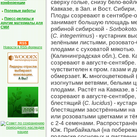
сверху голые, снизу бело-войл
конференции
Кавказе, в Зап. и Вост. Сибири
Полевые работы
Плоды созревают в сентябре-о
Пресс-релизы и
занимает большую площадь м
другие материалы для
СМИ
рябиной сибирской -
Sorbokoto
(
С. integerrimus
) - кустарник в
зелёными листьями, розовато-
Новости в RSS-формате
плодами с суховатой мякотью. 
(Калининградская обл.), Сев. 
созревают в августе-сентябре
чувствителен к пром. газам и 
обмерзает.
К.
многоцветковый 
изогнутыми ветвями, белыми ц
плодами. Растёт на Кавказе, в
созревают в августе-сентябре
блестящий (
С. lucidus
) - куста
блестящими заострёнными на 
или розоватыми цветками и т
с 2-4 семенами. Распространё
Юж. Прибайкалья (на побережье
подлеске сосновых и лиственн