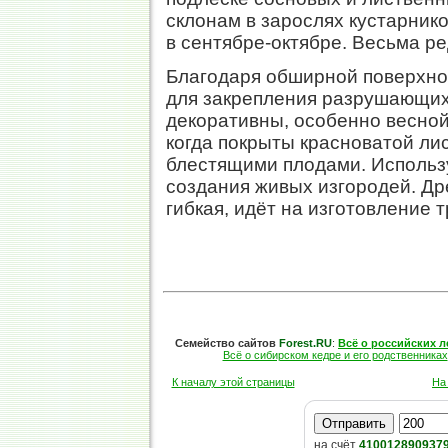
склонам в зарослях кустарнико
в сентябре-октябре. Весьма ре
Благодаря обширной поверхно
для закрепления разрушающих
декоративны, особенно весной
когда покрыты красноватой ли
блестящими плодами. Использ
создания живых изгородей. Др
гибкая, идёт на изготовление т
Семейство сайтов
Forest.RU
:
Всё о российских л
Всё о сибирском кедре и его родственниках
К началу этой страницы
На
на счёт
410012890937