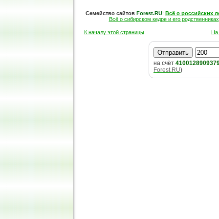
Семейство сайтов
Forest.RU
:
Всё о российских л
Всё о сибирском кедре и его родственниках
К началу этой страницы
На
на счёт
410012890937
Forest.RU
)