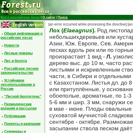
Все о российских лесах
|
О сайте
|
Поиск
[an error occurred while processing the directive]
[an
Лох (
Elaeagnus
).
Род листопад
Общая информация о
небольшихдеревьев или кустарн
российских лесах
Азии, Юж. Европе, Сев. Америк
Новости
песках вдоль рек или по горны
Лесные пожары
произрастает 1 вид -
Л.
узколи
Лес и болота
дерево выс. до 10 м, часто ра
Российское лесное
листьями и искривленным ство
законодательство
части, в Сибири и отдельными
Устойчивое
с Казахстаном. Листья дл. до 8
лесопользование в
или притуплённые, у основани
России
обоеполые, ароматные, по 1-3 
"Лесной бюллетень"
5-6 мм и шир. 3 мм, снаружи с
Периодические
в мае - июне. Плоды овальные
издания и рассылки
суховатой мучнистой сладкова
Публикации
сентябре - октябре. Размножа
Проекты и кампании
засыпании ствола песком даёт
Семинары и