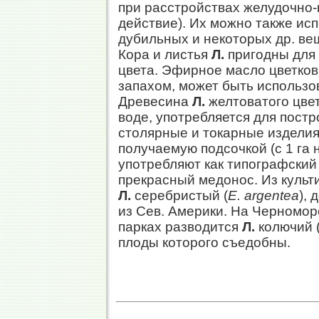
при расстройствах желудочно-
действие). Их можно также исп
дубильных и некоторых др. в
Кора и листья
Л.
пригодны для 
цвета. Эфирное масло цветко
запахом, может быть использо
Древесина
Л.
желтоватого цвет
воде, употребляется для постр
столярные и токарные изделия
получаемую подсочкой (с 1 га 
употребляют как типографский
прекрасный медонос. Из культ
Л.
серебристый (
Е. argentea
), 
из Сев. Америки. На Черномор
парках разводится
Л.
колючий 
плоды которого съедобны.