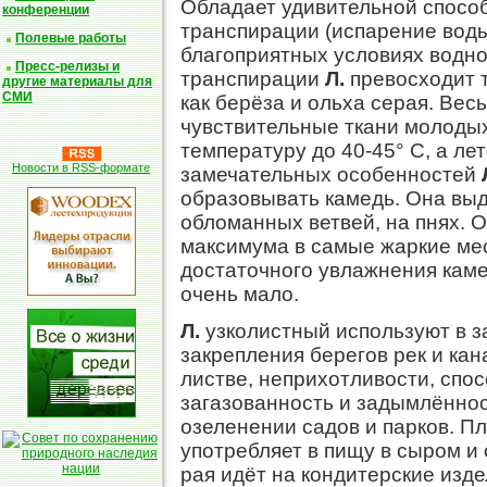
Обладает удивительной спосо
конференции
транспирации (испарение воды)
Полевые работы
благоприятных условиях водно
Пресс-релизы и
транспирации
Л.
превосходит 
другие материалы для
СМИ
как берёза и ольха серая. Ве
чувствительные ткани молоды
температуру до 40-45° С, а лет
Новости в RSS-формате
замечательных особенностей
образовывать камедь. Она выд
обломанных ветвей, на пнях. 
максимума в самые жаркие меся
достаточного увлажнения каме
очень мало.
Л.
узколистный используют в 
закрепления берегов рек и ка
листве, неприхотливости, спо
загазованность и задымлённос
озеленении садов и парков. 
употребляет в пищу в сыром и с
рая идёт на кондитерские изд