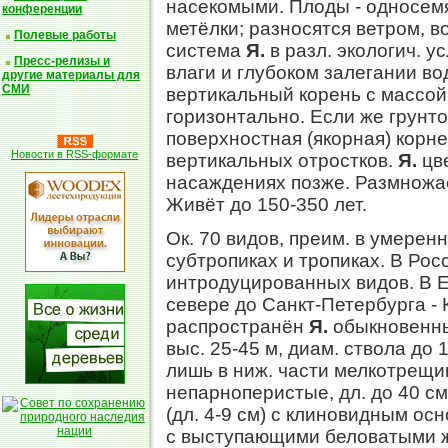
насекомыми. Плоды - односем
конференции
метёлки; разносятся ветром, 
Полевые работы
система
Я.
в разл. экологич. у
Пресс-релизы и
влаги и глубоком залегании в
другие материалы для
СМИ
вертикальный корень с массой
горизонтально. Если же грунт
поверхностная (якорная) корн
Новости в RSS-формате
вертикальных отростков.
Я.
цве
насаждениях позже. Размножа
Живёт до 150-350 лет.
Ок. 70 видов, преим. в умерен
субтропиках и тропиках. В Рос
интродуцированных видов. В Ев
севере до Санкт-Петербурга - 
распространён
Я.
обыкновенны
выс. 25-45 м, диам. ствола до 
лишь в ниж. части мелкотрещи
непарноперистые, дл. до 40 см
(дл. 4-9 см) с клиновидным ос
с выступающими беловатыми ж