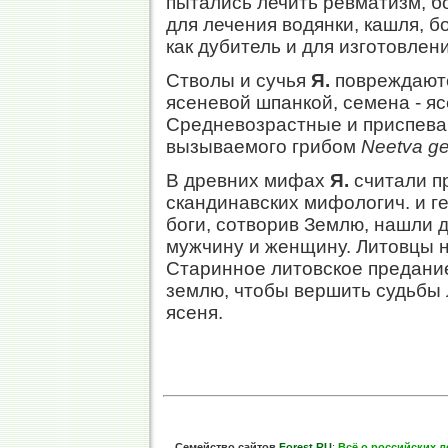
пытались лечить ревматизм, 
для лечения водянки, кашля, б
как дубитель и для изготовления
Стволы и сучья
Я.
повреждаютс
ясеневой шпанкой, семена - я
Средневозрастные и приспева
вызываемого грибом
Neetva g
В древних мифах
Я.
считали п
скандинавских мифологич. и ге
боги, сотворив Землю, нашли 
мужчину и женщину. Литовцы
Старинное литовское предание 
землю, чтобы вершить судьбы 
ясеня.
Семейство сайтов
Forest.RU
:
Всё о российских л