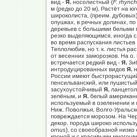
вид -
Я.
носолистный (
F. rhync
м (редко до 20 м), Растёт на ю
широколиста, (преим. дубовых)
опушках, в речных долинах, п
деревьев с большими белыми п
резко выделяющимся, иногда с
во время распускания листьев (
Теплолюбив, но т. к. листья ра
от весенних заморозков. На о.
встречается редкий вид -
Я.
3иб
интродуцированных видов
Я.
н
России имеют быстрорастущи
пенсильванский, или пушистый
засухоустойчивый
Я.
ланцетол
зелёным, и
Я.
белый американс
используемый в озеленении и
Ниж. Поволжья, Волго-Уральск
повреждается морозом. На Че
декор. порода широко использ
ornus
), со своеобразной низк
кроной и с красивыми многоц