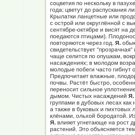
соцветия по нескольку в пазух
года; цветут до распускания лис
Крылатки ланцетные или продол
с острой или округлённой с в
сентябре-октябре и висят на д
поедаются птицами). Плодонос
повторяются через год.
Я.
обык
свидетельствует "прозрачная" 
чаще селится по опушкам, вок
насаждениях; в молодом возра
молодые побеги часто гибнут 
Предпочитает влажные, плодо
почвы. Растёт быстро, особенн
переносит сильное уплотнение
дымом. Чистых насаждений
Я.
группами в дубовых лесах как н
а также в буковых и пихтовых 
клёнами, ольхой бородатой. И
Я.
влияет угнетающе на рост д
растений. Это объясняется тем