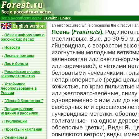
Все о российских лесах
|
О сайте
|
Поиск
[an error occurred while processing the directive]
[an
Ясень (
Fraxinuts
).
Род листопа
Общая информация о
маслиновых. Выc. до 30-50 м, 
российских лесах
яйцевидная, с возрастом высок
Новости
изогнутыми молодыми ветвями
Лесные пожары
зеленоватая или светло-корич
Лес и болота
или коричневой, с чёткими не
Российское лесное
беловатыми чечевичками, голы
законодательство
непарноперистые (редко цельны
Устойчивое
кожистые, по краю пильчатые 
лесопользование в
или желтовато-зелёные, снизу
России
одновременно с ним или до него
"Лесной бюллетень"
свободных или сросшихся лепес
Периодические
пучковидные метёлки, обоепо
издания и рассылки
полигамные - на одном дереве 
Публикации
обоеполые цветки). Виды
Я.
, 
Проекты и кампании
опыляются ветром; виды, имею
Семинары и