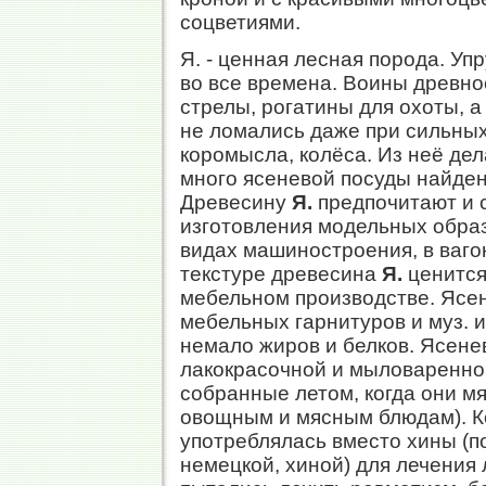
соцветиями.
Я. - ценная лесная порода. Уп
во все времена. Воины древно
стрелы, рогатины для охоты, а
не ломались даже при сильны
коромысла, колёса. Из неё де
много ясеневой посуды найден
Древесину
Я.
предпочитают и 
изготовления модельных образ
видах машиностроения, в ваго
текстуре древесина
Я.
ценится
мебельном производстве. Ясен
мебельных гарнитуров и муз.
немало жиров и белков. Ясене
лакокрасочной и мыловаренно
собранные летом, когда они мя
овощным и мясным блюдам). Ко
употреблялась вместо хины (п
немецкой, хиной) для лечения 