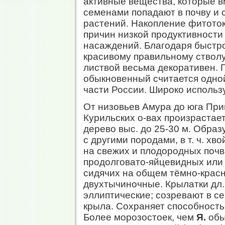
активные вещества, которые в
семенами попадают в почву и 
растений. Накопление фитотокс
причин низкой продуктивност
насаждений. Благодаря быстр
красивому правильному стволу
листвой весьма декоративен.
обыкновенный считается одной
части России. Широко использ
От низовьев Амура до юга При
Курильских о-вах произрастае
дерево выc. до 25-30 м. Обра
с другими породами, в т. ч. хв
на свежих и плодородных почва
продолговато-яйцевидных или 
сидячих на общем тёмно-красн
двухтычиночные. Крылатки дл. 
эллиптические; созревают в се
крыла. Сохраняет способность 
Более морозостоек, чем
Я.
обы