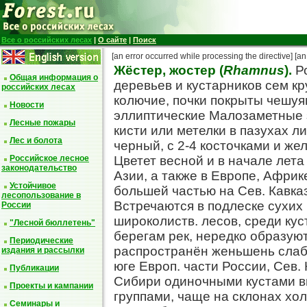
Все о российских лесах
|
О сайте
|
Поиск
[an error occurred while processing the directive]
[an
Жёстер, жостер (
Rhamnus
).
Ро
Общая информация о
деревьев и кустарников сем к
российских лесах
колючие, почки покрыты чешуя
Новости
эллиптические Малозаметные з
Лесные пожары
кисти или метелки в пазухах л
Лес и болота
черный, с 2-4 косточками и же
Российское лесное
Цветет весной и в начале лета
законодательство
Азии, а также в Европе, Африк
Устойчивое
большей частью на Сев. Кавказ
лесопользование в
Встречаются в подлеске сухих
России
широколиств. лесов, среди кус
"Лесной бюллетень"
берегам рек, нередко образую
Периодические
распространён женьшень слаб
издания и рассылки
юге Европ. части России, Сев. 
Публикации
Сибири одиночными кустами в
Проекты и кампании
группами, чаще на склонах хол
Семинары и