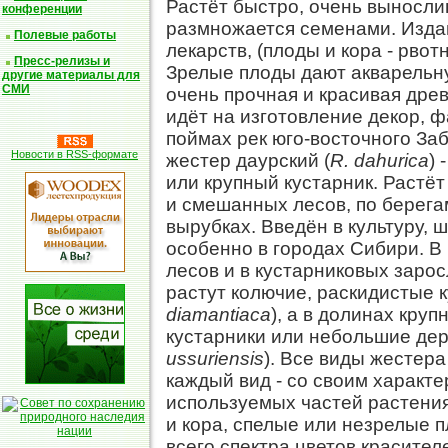
Растёт быстро, очень вынослив
конференции
размножается семенами. Издав
Полевые работы
лекарств, (плоды и кора - рво
Пресс-релизы и
Зрелые плоды дают акварельну
другие материалы для
СМИ
очень прочная и красивая дре
идёт на изготовление декор, 
поймах рек юго-восточного За
Новости в RSS-формате
жестер даурский (
R. dahurica
) 
или крупный кустарник. Растёт
и смешанных лесов, по берегам
вырубках. Введён в культуру, 
особенно в городах Сибири. В
лесов и в кустарниковых зарос
растут колючие, раскидистые к
diamantiaca
), а в долинах круп
кустарники или небольшие дер
ussuriensis
). Все виды жестер
каждый вид - со своим характ
используемых частей растения 
и кора, спелые или незрелые п
всего спектра цветов красите