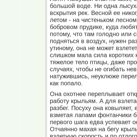
большой воде. Ни одна лысух
вскрытия рек. Весной ее нико
летом - на чистеньком лесном
бобровом прудике, куда любят
потому, что там голодно или 
подняться в воздух, нужен раз
утиному, она не может взлетет
слишком мала сила коротких 
тяжелое тело птицы, даже про
случаях, чтобы не огибать не
натужившись, неуклюже переле
как попало.
Она охотнее переплывает отк
работу крыльям. А для взлет
разбег. Посуху она ковыляет, 
взметая лапами фонтанчики бр
первого шага едва успевает о
Отчаянно махая на бегу крыл
взлетную скорость и по отлог