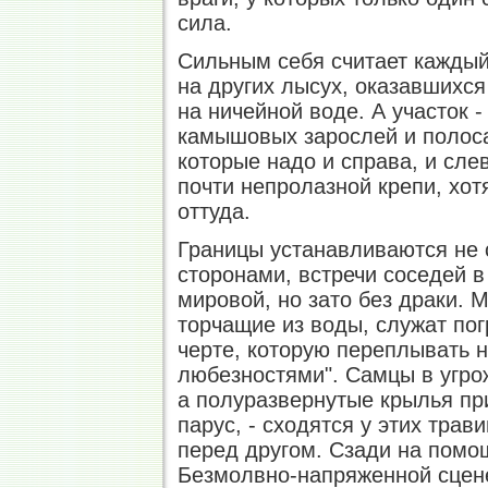
сила.
Сильным себя считает каждый
на других лысух, оказавшихся
на ничейной воде. А участок -
камышовых зарослей и полоса
которые надо и справа, и сле
почти непролазной крепи, хо
оттуда.
Границы устанавливаются не с
сторонами, встречи соседей в
мировой, но зато без драки. 
торчащие из воды, служат по
черте, которую переплывать н
любезностями". Самцы в угро
а полуразвернутые крылья пр
парус, - сходятся у этих трав
перед другом. Сзади на помо
Безмолвно-напряженной сцене