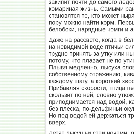
закипит почти до самого ледо
комариная жизнь. Самыми ра
становятся те, кто может ныря
пору можно найти корм. Перв
белобоки, нарядные чомги и 
Даже на рассвете, когда в бе
на невидимой воде птичьи сил
трудно принять за утку или ны
потому, что плавает не по-ут
Плывя медленно, лысуха слов
собственному отражению, кива
каждому шагу, а короткий хво
Прибавляя скорости, птица пе
скользит по ней, словно утюж
приподнимается над водой, ка
без плеска, по-дельфиньи оку
Но под водой ей держаться тр
вверх.
Летят лысушьи стаи ночами, 