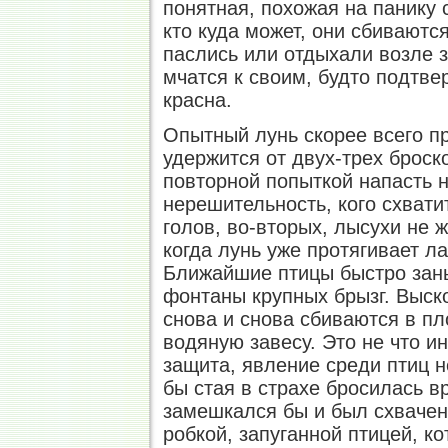
понятная, похожая на панику 
кто куда может, они сбиваютс
паслись или отдыхали возле з
мчатся к своим, будто подтве
красна.
Опытный лунь скорее всего пр
удержится от двух-трех броск
повторной попыткой напасть н
нерешительность, кого схвати
голов, во-вторых, лысухи не ж
когда лунь уже протягивает ла
Ближайшие птицы быстро зан
фонтаны крупных брызг. Выско
снова и снова сбиваются в п
водяную завесу. Это не что и
защита, явление среди птиц н
бы стая в страхе бросилась 
замешкался бы и был схвачен 
робкой, запуганной птицей, ко