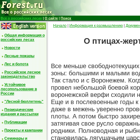
Все о российских лесах
|
О сайте
|
Поиск
Начало
|
Информация к размышлению
|
Докуме
Общая информация о
О птицах-жер
российских лесах
Новости
Лесные пожары
Лес и болота
Все меньше свободнотекущих 
зоны: большими и малыми во
Российское лесное
законодательство
Так стало и с Воронежем. Ког
Устойчивое
провел небольшой боевой кора
лесопользование в
воронежской верфи сходили н
России
Еще и в послевоенные годы к
"Лесной бюллетень"
даже в межень уверенно пров
Периодические
издания и рассылки
плоты. А потом быстро захире
затягивая свое русло овражн
Публикации
родники. Полноводная и рыбн
Проекты и кампании
становилась лягушачьим царст
Семинары и