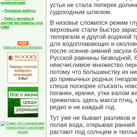
конференции
устья не стала поперек долин
судоходным шлюзом.
Полевые работы
Пресс-релизы и
В низовье сложился режим гл
другие материалы для
СМИ
верховьев стали быстро зарас
телорезом и другой водяной 
для водоплавающих и околово
Новости в RSS-формате
после осенне-зимней засухи 
Русской равнины безводной, б
неисчислимое множество перн
потому что большинству из ни
до привычных родных гнездов
спеша поскорее отыскать нов
поганки, крачки, утки валом в
прижилась здесь масса птиц, 
редко и не каждый год.
Тут уже не бывает разливов 
полая вода, открывая ранней
растают под солнцем и теплы