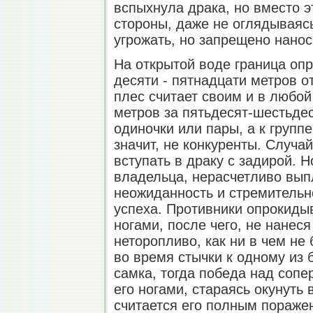
вспыхнула драка, но вместо 
стороны, даже не оглядываяс
угрожать, но запрещено нанос
На открытой воде граница опр
десяти - пятнадцати метров от
плес считает своим и в любой
метров за пятьдесят-шестьде
одиночки или пары, а к групп
значит, не конкуренты. Случай
вступать в драку с задирой. Н
владельца, нерасчетливо вып
неожиданность и стремительн
успеха. Противники опрокиды
ногами, после чего, не нанеся
неторопливо, как ни в чем не
во время стычки к одному из
самка, тогда победа над сопе
его ногами, стараясь окунуть 
считается его полным пораже