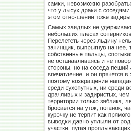
самки, невозможно разобраться
что у лысух драки с соседями
этом отно-шении тоже задиры
Самых заядлых не удерживают
небольших плесах соперников
Перелететь через льдину нель
зачинщик, выпрыгнув на нее, 
собственные пальцы, спотыкая
не останавливаясь и не повор
стороны, но на соседа пеший 
впечатление, и он прячется в
поэтому возвращение нападав
среди сухопутных, ни среди 
драчливых и задиристых, чем 
территории только зяблика, л
бросается на уток, поганок, ч
курочку не терпит как прямого
выводки давно уплыли от род
участки, пугая проплывающих 