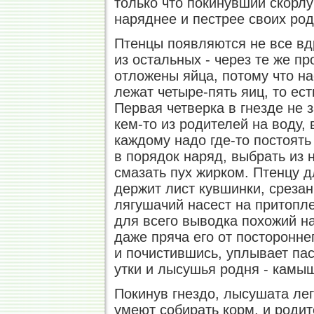
только что покинувший скорлу
наряднее и пестрее своих род
Птенцы появляются не все вдр
из остальных - через те же п
отложены яйца, потому что на
лежат четыре-пять яиц, то ес
Первая четверка в гнезде не з
кем-то из родителей на воду,
каждому надо где-то постоять
в порядок наряд, выбрать из 
смазать пух жирком. Птенцу д
держит лист кувшинки, срезан
лягушачий насест на притопл
для всего выводка похожий на
даже пряча его от постороннег
и почистившись, уплывает пас
утки и лысушья родня - камы
Покинув гнездо, лысушата лег
умеют собирать корм, и родит