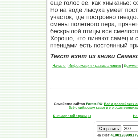
еще голос ее, как хныканье: с
Но на воде лысуха умеет посто
участок, где построено гнездо
смены полетного пера, прячет
бескрылой птицы вся смелост
Хорошо, что линяют самец и с
птенцами есть постоянный пр
Текст взят из книги Семаго
Начало
|
Информация к размышлению
|
Докуме
Семейство сайтов
Forest.RU
:
Всё о российских л
Всё о сибирском кедре и его родственниках
К началу этой страницы
На
на счёт
410012890937