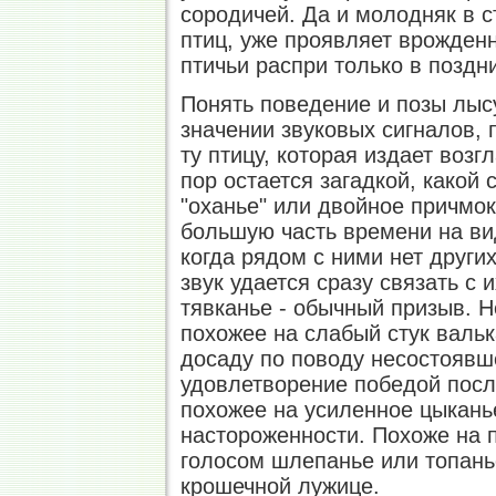
сородичей. Да и молодняк в с
птиц, уже проявляет врожден
птичьи распри только в поздни
Понять поведение и позы лыс
значении звуковых сигналов, 
ту птицу, которая издает возгл
пор остается загадкой, какой
"оханье" или двойное причмок
большую часть времени на вид
когда рядом с ними нет друг
звук удается сразу связать с
тявканье - обычный призыв. 
похожее на слабый стук вальк
досаду по поводу несостоявше
удовлетворение победой после
похожее на усиленное цыкань
настороженности. Похоже на 
голосом шлепанье или топан
крошечной лужице.