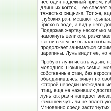
нее один надежный прием, из
длинных когтях, - ее спасает 
тяжестью хищника. Тот же, вц
глубоких ран: мешают крылья.
брюхо в воде, и вид у него д
Подержав жертву несколько м
намокнуть целиком, разжимает
как ни в чем не бывало избав
продолжает заниматься своим
царапины. Лунь видит ее, но 
Пробуют луни искать удачи, 
молодняк. Покинув семьи, мо
собственные стаи, без взросл
объединившись, живут на сво
которой нередки неожиданные
птиц, еще не наживших доста
лунь как раз и нападает внез
камышей чуть ли не вплотную
Мгновенно среди застигнутых 