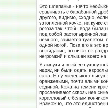
Это шлепанье - нечто необыкн
сравнивать с барабанной дроб
другого, видимо, сходно, если
затопленной кочке, на кучке 
рогоза так, чтобы вода была 
под собой растопыренной лап
немного, займется туалетом, 
одной ногой. Поза его в это 
выжидание, но никак не раздра
негромкий и слышен всего на 
У лысухи и всей ее сухопутно
наряд ни были одеты взрослые
сажа. Но у маленького лысушо
оранжевыми, почти алыми конч
сединой. Кожа на темени крас
просвечивают сквозь нее син
коралловый с белым кончиком
Возможно, что это единственн