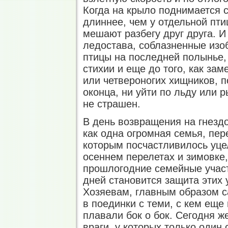
Когда на крыло поднимается с
длиннее, чем у отдельной пти
мешают разбегу друг друга. И
ледостава, соблазненные изо
птицы на последней полынье,
стихии и еще до того, как за
или четвероногих хищников, п
оконца, ни уйти по льду или р
не страшен.
В день возвращения на гнездо
как одна огромная семья, пер
которым посчастливилось уцел
осеннем перелетах и зимовке
прошлогодние семейные участк
дней становится защита этих 
Хозяевам, главным образом с
в поединки с теми, с кем еще
плавали бок о бок. Сегодня ж
враги, у которых только один