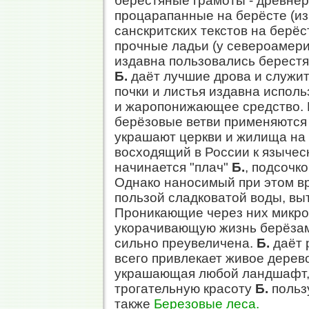
берестяные грамоты - древнеру
процарапанные на берёсте (из
санскритских текстов на берёс
прочные ладьи (у североамерик
издавна пользовались берестя
Б.
даёт лучшие дрова и служит
почки и листья издавна исполь
и жаропонижающее средство. 
берёзовые ветви применяются 
украшают церкви и жилища на 
восходящий в России к язычес
начинается "плач"
Б.
, подсочко
Однако наносимый при этом в
пользой сладковатой воды, вы
Проникающие через них микро
укорачивающую жизнь берёзам.
сильно преувеличена.
Б.
даёт 
всего привлекает живое дерев
украшающая любой ландшафт, 
трогательную красоту
Б.
польз
также
Березовые леса.