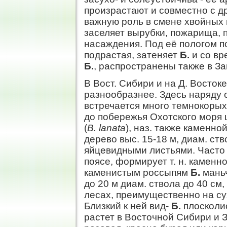
произрастают и совместно с др
важную роль в смене хвойных
заселяет вырубки, пожарища, 
насаждения. Под её пологом п
подрастая, затеняет
Б.
и со вр
Б.
, распространены также в За
В Вост. Сибири и на Д. Восток
разнообразнее. Здесь наряду
встречается много темнокорых
до побережья Охотского моря
(
В. lanata
), наз. также каменно
дерево выс. 15-18 м, диам. ств
яйцевидными листьями. Часто 
поясе, формирует т. н. каменн
каменистым россыпям
Б.
маньч
до 20 м диам. ствола до 40 см,
лесах, преимущественно на сух
Близкий к ней вид-
Б.
плосколис
растет в Восточной Сибири и 