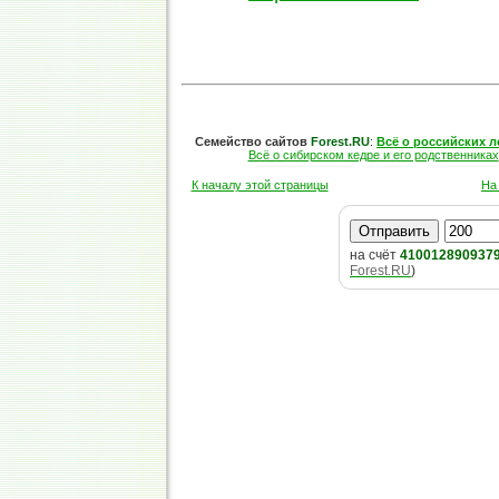
Семейство сайтов
Forest.RU
:
Всё о российских л
Всё о сибирском кедре и его родственниках
К началу этой страницы
На
на счёт
410012890937
Forest.RU
)