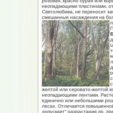
розовая, красно бурая или кор
неопадающими пластинами, от
Светолюбива, не переносит за
смешанные насаждения на бол
п
П
Б
д
ш
т
к
л
д
р
с
с
желтой или серовато-желтой к
неопадающими лентами. Расте
единично или небольшими рощи
лесах. Отличается повышенной
допускает" разрастания др. др