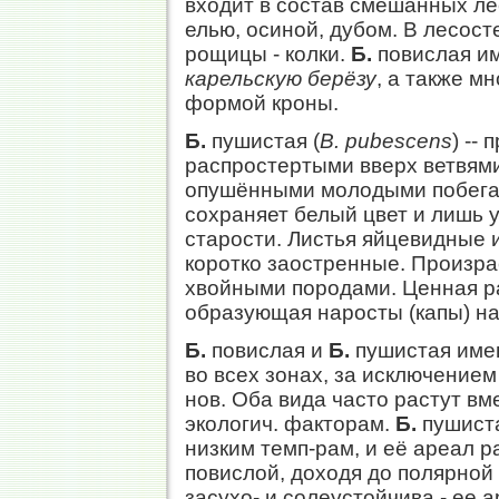
входит в состав смешанных лесо
елью, осиной, дубом. В лесос
рощицы - колки.
Б.
повислая им
карельскую берёзу
, а также м
формой кроны.
Б.
пушистая (
В. pubescens
) --
распростертыми вверх ветвями
опушёнными молодыми побегам
сохраняет белый цвет и лишь у
старости. Листья яйцевидные и
коротко заостренные. Произрас
хвойными породами. Ценная р
образующая наросты (капы) на
Б.
повислая и
Б.
пушистая име
во всех зонах, за исключение
нов. Оба вида часто растут вм
экологич. факторам.
Б.
пушиста
низким темп-рам, и её ареал 
повислой, доходя до полярной 
засухо- и солеустойчива - ее 