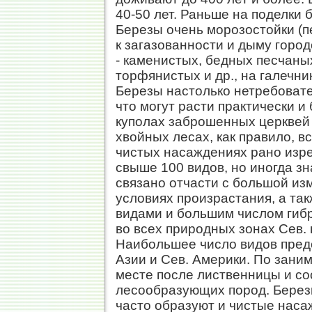
40-50 лет. Раньше на поделки б
Березы очень морозостойки (п
к загазованности и дыму горо
- каменистых, бедных песчаны
торфянистых и др., на галечн
Березы настолько нетребовате
что могут расти практически и 
куполах заброшенных церквей и
хвойных лесах, как правило, вс
чистых насаждениях рано изр
свыше 100 видов, но иногда зн
связано отчасти с большой из
условиях произрастания, а та
видами и большим числом гиб
во всех природных зонах Сев. 
Наибольшее число видов предс
Азии и Сев. Америки. По зан
месте после лиственницы и со
лесообразующих пород. Березы
часто образуют и чистые насаж