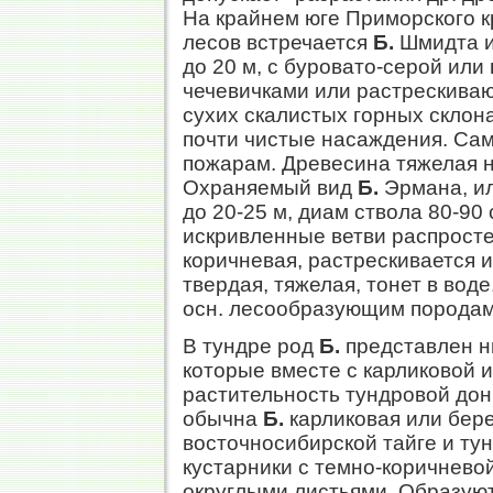
На крайнем юге Приморского к
лесов встречается
Б.
Шмидта и
до 20 м, с буровато-серой или
чечевичками или растрескиваю
сухих скалистых горных склона
почти чистые насаждения. Сам
пожарам. Древесина тяжелая н
Охраняемый вид
Б.
Эрмана, ил
до 20-25 м, диам ствола 80-90
искривленные ветви распросте
коричневая, растрескивается 
твердая, тяжелая, тонет в вод
осн. лесообразующим породам
В тундре род
Б.
представлен н
которые вместе с карликовой 
растительность тундровой дон
обычна
Б.
карликовая или бере
восточносибирской тайге и ту
кустарники с темно-коричневой
округлыми листьями. Образую