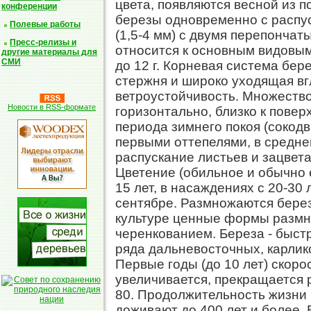
цвета, появляются весной из п
конференции
березы одновременно с распус
Полевые работы
(1,5-4 мм) с двумя перепонча
Пресс-релизы и
относится к основным видовым
другие материалы для
СМИ
до 12 г. Корневая система бе
стержня и широко уходящая вг
ветроустойчивость. Множество
Новости в RSS-формате
горизонтально, близко к пове
периода зимнего покоя (сокод
первыми оттепелями, в средне
распускание листьев и зацветан
Цветение (обильное и обычно 
15 лет, в насаждениях с 20-30 
сентябре. Размножаются берез
культуре ценные формы размн
черенкованием. Береза - быст
ряда дальневосточных, карлико
Первые годы (до 10 лет) скоро
увеличивается, прекращается р
80. Продолжительность жизни 
доживают до 400 лет и более. 