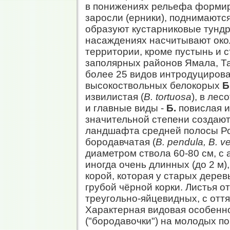
в понижениях рельефа формир
заросли (ерники), поднимаются
образуют кустарниковые тундр
насаждениях насчитывают окол
территории, кроме пустынь и 
заполярных районов Ямала, Та
более 25 видов интродуцирова
высокоствольных белокорых
Б
извилистая (
В. tortuosa
), в лес
и главные виды -
Б.
повислая 
значительной степени создают
ландшафта средней полосы Р
бородавчатая (
В. pendula, В. v
диаметром ствола 60-80 см, с
иногда очень длинных (до 2 м)
корой, которая у старых дерев
грубой чёрной корки. Листья о
треугольно-яйцевидных, с оття
Характерная видовая особенно
("бородавочки") на молодых п