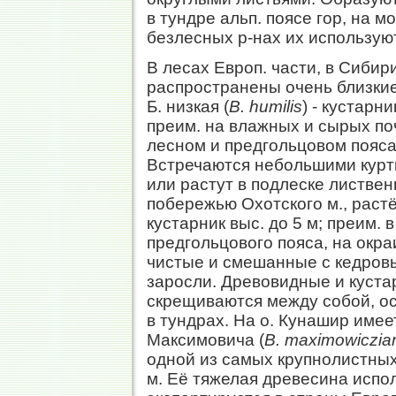
в тундре альп. поясе гор, на м
безлесных р-нах их используют
В лесах Европ. части, в Сибир
распространены очень близкие 
Б. низкая (
B. humilis
) - кустарни
преим. на влажных и сырых по
лесном и предгольцовом пояса
Встречаются небольшими курт
или растут в подлеске листвен
побережью Охотского м., раст
кустарник выс. до 5 м; преим.
предгольцового пояса, на окра
чистые и смешанные с кедров
заросли. Древовидные и кус
скрещиваются между собой, осо
в тундрах. На о. Кунашир име
Максимовича (
В. maximowiczia
одной из самых крупнолистных 
м. Её тяжелая древесина испол