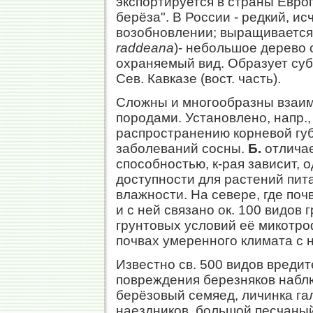
экспортируется в страны Европ
берёза". В России - редкий, 
возобновлении; выращивается 
raddeana
)- небольшое дерево 
охраняемый вид. Образует суб
Сев. Кавказе (вост. часть).
Сложны и многообразны взаи
породами. Установлено, напр.
распространению корневой губк
заболеваний сосны.
Б.
отлича
способностью, к-рая зависит, 
доступности для растений пит
влажности. На севере, где по
и с ней связано ок. 100 видов
грунтовых условий её микотроф
почвах умеренного климата с н
Известно св. 500 видов вреди
повреждения березняков набл
берёзовый семяед, личинка га
наездников, большой песчаный