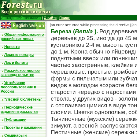
Все о российских лесах
|
О сайте
|
Поиск
[an error occurred while processing the directive]
[an
Береза (
Betula
).
Род деревьев
Общая информация о
деревьев до 25, иногда до 45 м
российских лесах
кустарников 2-4 м, высота кус
Новости
до 1 м. Крона обычно яйцевид
Лесные пожары
поднятыми вверх или поникшим
Лес и болота
частью заостренные, клейкие 
Российское лесное
черешковыс, простые, ромбови
законодательство
формы с пильчатым или зубчаты
Устойчивое
видов в молодом возрасте бела
лесопользование в
старости нередко с наростами
России
ствола, у других видов - золот
"Лесной бюллетень"
с отслаивающимися в виде тон
Периодические
слоями. Цветки однополые, соб
издания и рассылки
Тычиночные (мужские) сережки
Публикации
зимуют, а весной распускаются
Проекты и кампании
Пестичные (женские) сережки 
Семинары и