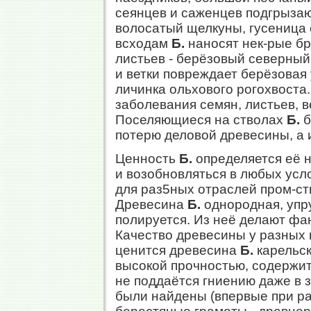
сеянцев и саженцев подгрызаю
волосатый щелкуны, гусеница
всходам
Б.
наносят нек-рые б
листьев - берёзовый северный
и ветки повреждает берёзовая 
личинка ольхового рогохвоста
заболевания семян, листьев, в
Поселяющиеся на стволах
Б.
б
потерю деловой древесины, а и
Ценность
Б.
определяется её 
и возобновляться в любых усл
для раз5ных отраслей пром-сти
Древесина
Б.
однородная, упру
полируется. Из неё делают фан
Качество древесины у разных
ценится древесина
Б.
карельск
высокой прочностью, содержит
не поддаётся гниению даже в 
были найдены (впервые при рас