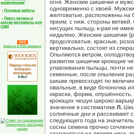
огня. Женские шишечки и мужс
конференции
одновременно с хвоей. Мужск
Полевые работы
желтоватые, расположены на 
Пресс-релизы и
преим. с ниж. стороны ветвей.
другие материалы для
СМИ
несущих пыльцу, к-рая не име
недалеко. Женские шишечки (р
продолговатые, красные, розо
Новости в RSS-формате
вертикально, состоят из спир
Опыляются ветром, оплодотвор
развитии шишечки кроющие че
улавливания пыльцы, почти не
семенные, после опыления раз
шишке превосходят по величи
овальные, в виде бочоночка и
окраска, форма, опушённость
кроющих чешуи широко варьир
значение в систематике
Л.
Шиш
солнечные дни и рассеивают с
следующего года на значительн
сосны семена прочно сочленен
сохраняться на дереве неск. л