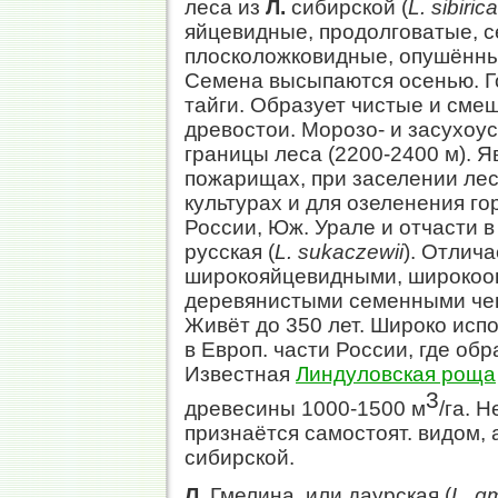
леса из
Л.
сибирской (
L. sibirica
яйцевидные, продолговатые, 
плосколожковидные, опушённы
Семена высыпаются осенью. Г
тайги. Образует чистые и смеш
древостои. Морозо- и засухоус
границы леса (2200-2400 м). 
пожарищах, при заселении лес
культурах и для озеленения го
России, Юж. Урале и отчасти 
русская (
L. sukaczewii
). Отлич
широкояйцевидными, широкоо
деревянистыми семенными че
Живёт до 350 лет. Широко исп
в Европ. части России, где о
Известная
Линдуловская роща
3
древесины 1000-1500 м
/га. 
признаётся самостоят. видом,
сибирской.
Л.
Гмелина, или даурская (
L. gm