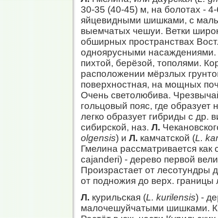
30-35 (40-45) м, на болотах - 4
яйцевидными шишками, с малы
выемчатых чешуи. Ветки широк
обширных пространствах Вост.
одноярусными насаждениями. Р
пихтой, берёзой, тополями. Ко
расположении мёрзлых грунтов
поверхностная, на мощных почв
Очень светолюбива. Чрезвычай
гольцовый пояс, где образует
легко образует гибриды с др. 
сибирской, наз.
Л.
Чекановского
olgensis
) и
Л.
камчатской (
L. ka
Гмелина рассматривается как с
cajanderi) - дерево первой вел
Произрастает от лесотундры д
от подножия до верх. границы 
Л.
курильская (
L. kurilensis
) - д
малочешуйчатыми шишками. К