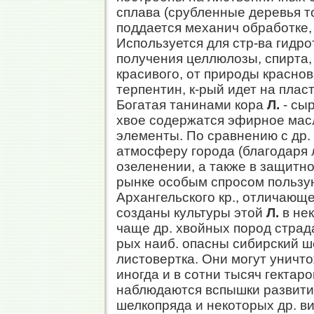
сплава (срубленные деревья то
поддается механич обработке, 
Используется для стр-ва гидро
получения целлюлозы, спирта,
красивого, от природы краснов
терпентин, к-рый идет на плас
Богатая танинами кора
Л.
- сыр
хвое содержатся эфирное мас
элементы. По сравнению с др
атмосферу города (благодаря 
озеленении, а также в защит
рынке особым спросом польз
Архангельского кр., отличающ
созданы культуры этой
Л.
в нек
чаще др. хвойных пород страда
рых наиб. опасны сибирский ш
листовертка. Они могут уничт
иногда и в сотни тысяч гектар
наблюдаются вспышки развития
шелкопряда и некоторых др. в