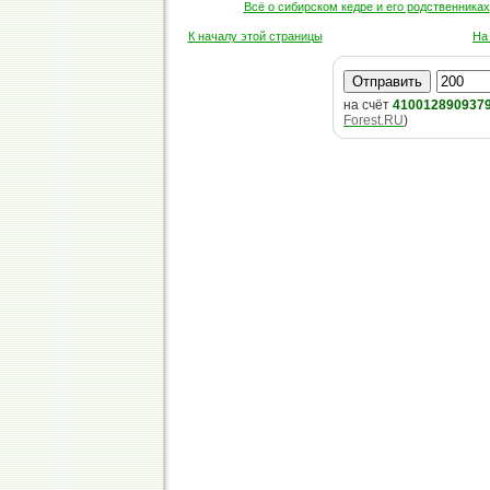
Всё о сибирском кедре и его родственниках
К началу этой страницы
На
на счёт
410012890937
Forest.RU
)