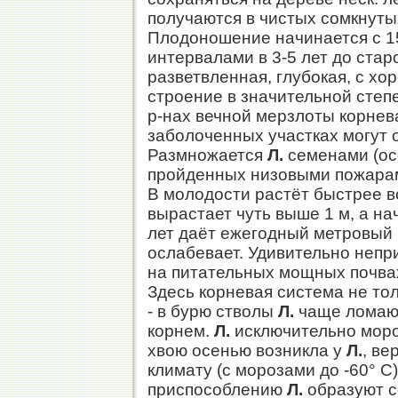
получаются в чистых сомкнуты
Плодоношение начинается с 15
интервалами в 3-5 лет до ста
разветвленная, глубокая, с х
строение в значительной степ
р-нах вечной мерзлоты корнев
заболоченных участках могут 
Размножается
Л.
семенами (ос
пройденных низовыми пожарам
В молодости растёт быстрее в
вырастает чуть выше 1 м, а на
лет даёт ежегодный метровый 
ослабевает. Удивительно непри
на питательных мощных почвах
Здесь корневая система не то
- в бурю стволы
Л.
чаще ломают
корнем.
Л.
исключительно моро
хвою осенью возникла у
Л.
, ве
климату (с морозами до -60° С
приспособлению
Л.
образуют с