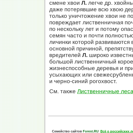
смене хвои
Л.
легче др. хвойн
даже потерявшие всю хвою дере
только уничтожение хвои не п
повреждает лиственничная поч
по нескольку лет и потому оп
семян часто и почти полность
личинки которой развиваются 
основной причиной, препятс
вредителей
Л.
широко известны
большой лиственничный корое
жизнеспособные деревья и при
усыхающих или свежесрубле
и черно-синий рогохвост.
См. также
Лиственничные леса
Семейство сайтов
Forest.RU
:
Всё о российских л