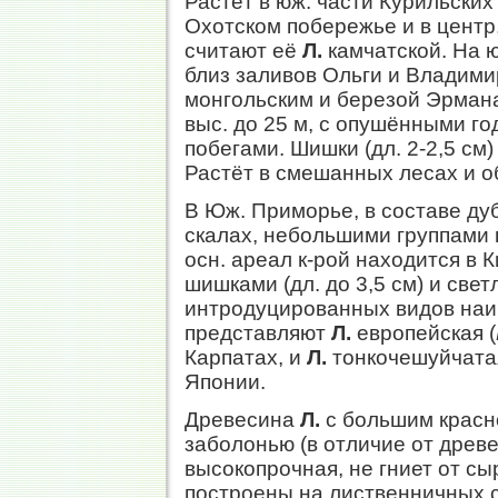
Растёт в юж. части Курильских
Охотском побережье и в центр,
считают её
Л.
камчатской. На ю
близ заливов Ольги и Владими
монгольским и березой Эрма
выс. до 25 м, с опушёнными г
побегами. Шишки (дл. 2-2,5 с
Растёт в смешанных лесах и о
В Юж. Приморье, в составе ду
скалах, небольшими группами
осн. ареал к-рой находится в К
шишками (дл. до 3,5 см) и све
интродуцированных видов наи
представляют
Л.
европейская (
Карпатах, и
Л.
тонкочешуйчатая
Японии.
Древесина
Л.
с большим красн
заболонью (в отличие от древе
высокопрочная, не гниет от с
построены на лиственничных с