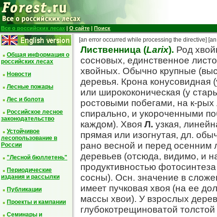
Все о российских лесах
|
О сайте
|
Поиск
[an error occurred while processing the directive]
[an
Лиственница (
Larix
).
Род хвой
Общая информация о
сосновых, единственное лист
российских лесах
хвойных. Обычно крупные (выс.
Новости
деревья. Крона конусовидная 
Лесные пожары
или ширококоническая (у стар
Лес и болота
ростовыми побегами, на к-рых
Российское лесное
спирально, и укороченными поб
законодательство
каждом). Хвоя
Л.
узкая, линейн
Устойчивое
прямая или изогнутая, дл. обыч
лесопользование в
рано весной и перед осенним л
России
деревьев (отсюда, видимо, и на
"Лесной бюллетень"
продуктивностью фотосинтеза (
Периодические
сосны). Осн. значение в слож
издания и рассылки
имеет пучковая хвоя (на ее д
Публикации
массы хвои). У взрослых дерев
Проекты и кампании
глубокотрещиноватой толстой 
Семинары и