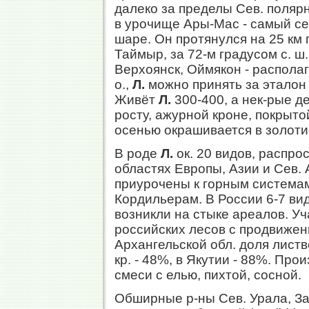
далеко за пределы Сев. полярн
в урочище Ары-Мас - самый с
шаре. Он протянулся на 25 км п
Таймыр, за 72-м градусом с. ш
Верхоянск, Оймякон - располаг
о.,
Л.
можно принять за эталон
Живёт
Л.
300-400, а нек-рые д
росту, ажурной кроне, покрыто
осенью окрашивается в золоти
В роде
Л.
ок. 20 видов, распр
областях Европы, Азии и Сев.
приурочены к горным системам
Кордильерам. В России 6-7 вид
возникли на стыке ареалов. У
российских лесов с продвижени
Архангельской обл. доля лист
кр. - 48%, в Якутии - 88%. Пр
смеси с елью, пихтой, сосной.
Обширные р-ны Сев. Урала, За