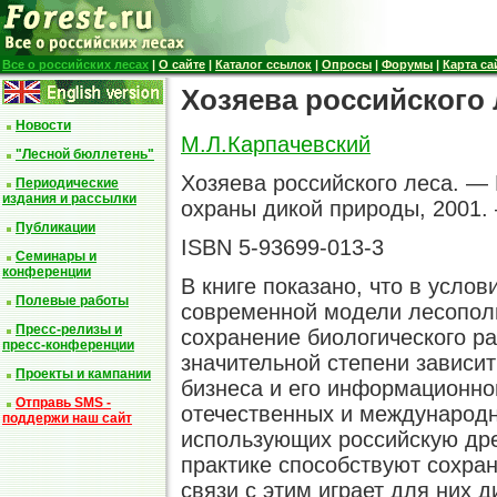
Все о российских лесах
|
О сайте
|
Каталог ссылок
|
Опросы
|
Форумы
|
Карта са
Хозяева российского 
Новости
М.Л.Карпачевский
"Лесной бюллетень"
Хозяева российского леса. — 
Периодические
издания и рассылки
охраны дикой природы, 2001. 
Публикации
ISBN 5-93699-013-3
Семинары и
конференции
В книге показано, что в усло
Полевые работы
современной модели лесопол
Пресс-релизы и
сохранение биологического р
пресс-конференции
значительной степени зависит
Проекты и кампании
бизнеса и его информационно
Отправь SMS -
отечественных и международ
поддержи наш сайт
использующих российскую дре
практике способствуют сохран
связи с этим играет для них 